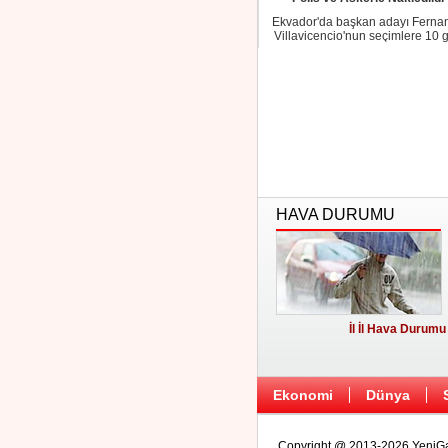
Ekvador'da başkan adayı Ferna
Villavicencio'nun seçimlere 10 
kala öldürül...
HAVA DURUMU
İl İl Hava Durumu
Ekonomi
Dünya
Copyright @ 2013-2026 YeniGaz