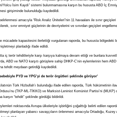
leri/Yolcu İsim Kaydı” sistemi bulunmamasına karşın bu hususta ABD İç Emni
mesi girişiminde bulunulduğu kaydedildi.
lirlenmesi amacıyla “Risk Analiz Üniteleri”nin 11 havaalanı ile sınır geçişleri
tilerek, sınır emniyet güçlerinin de devriyelerini ve sınırdan geçişleri engellem
.
le mücadele kapasitesini ilerlettiği vurgulanan raporda, bu hususta bölgedeki 
nişletmeyi planladığı ifade edildi.
a iç terör tehditleriyle karşı karşıya kalmaya devam ettiği ve bunlara kuvvetl
raporda, ABD ve NATO karşıtı görüşlere sahip DHKP-C’nin eylemlerinin hem AB
na tehdit meydaan getirdiği kaydedildi.
ı sebebiyle PYD ve YPG’yi de terör örgütleri şeklinde görüyor’
kilatınün Türk Hizbullah’ı bulunduğu ifade edilen raporda, Türk hükümetinin ila
 Ordusu’nu (TKP-ML-TİKKO) ve Marksist-Leninist Komünist Partisi’ni (MLKP) 
karşın “tehdit” şeklinde gördüğü bildirildi.
emleri noktasında Avrupa ülkeleriyle işbirliğini çoğalttığı belirti edilen rapord
 gitmeyi planlayan yabancı savaşçıların önlenmesi amacıyla Ortadoğu, Kuzey 