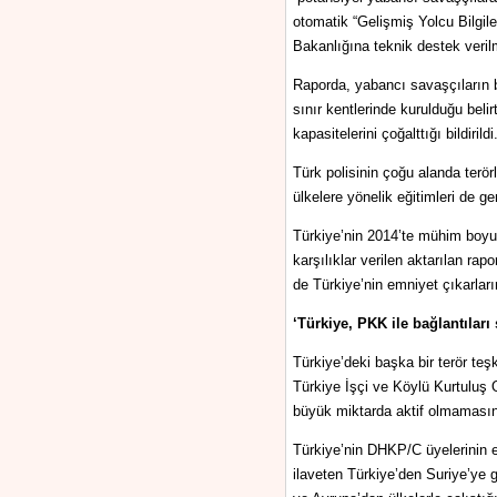
otomatik “Gelişmiş Yolcu Bilgi
Bakanlığına teknik destek veril
Raporda, yabancı savaşçıların be
sınır kentlerinde kurulduğu belir
kapasitelerini çoğalttığı bildirildi
Türk polisinin çoğu alanda terör
ülkelere yönelik eğitimleri de ge
Türkiye’nin 2014’te mühim boyutt
karşılıklar verilen aktarılan 
de Türkiye’nin emniyet çıkarları
‘Türkiye, PKK ile bağlantılar
Türkiye’deki başka bir terör teş
Türkiye İşçi ve Köylü Kurtuluş
büyük miktarda aktif olmamasına 
Türkiye’nin DHKP/C üyelerinin eyl
ilaveten Türkiye’den Suriye’ye