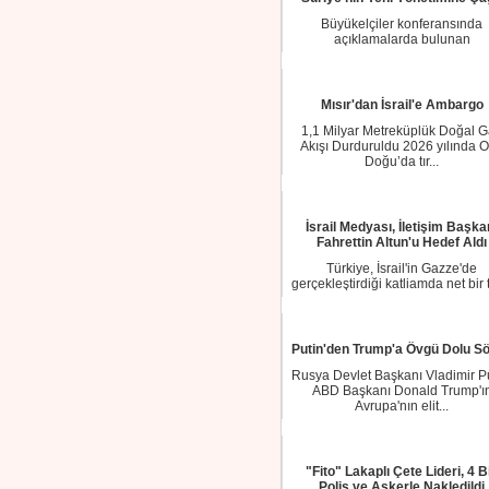
Büyükelçiler konferansında
açıklamalarda bulunan
Cumhurbaşkanı Erdoğan, Suriye'
Mısır'dan İsrail'e Ambargo
1,1 Milyar Metreküplük Doğal 
Akışı Durduruldu 2026 yılında O
Doğu’da tır...
İsrail Medyası, İletişim Başka
Fahrettin Altun'u Hedef Aldı
Türkiye, İsrail'in Gazze'de
gerçekleştirdiği katliamda net bir 
sergilerken...
Putin'den Trump'a Övgü Dolu Sö
Rusya Devlet Başkanı Vladimir Pu
ABD Başkanı Donald Trump'ı
Avrupa'nın elit...
"Fito" Lakaplı Çete Lideri, 4 B
Polis ve Askerle Nakledildi