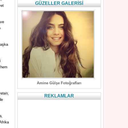
GÜZELLER GALERİSİ
yet
 ve
e
başka
i
D hem
Amine Gülşe Fotoğrafları
veten,
REKLAMLAR
de
a,
Afrika