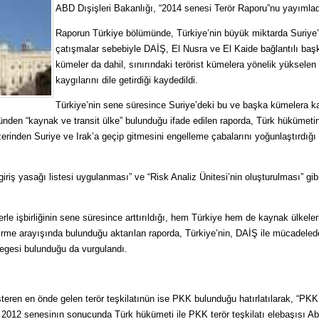
ABD Dışişleri Bakanlığı, “2014 senesi Terör Raporu”nu yayımlad
Raporun Türkiye bölümünde, Türkiye’nin büyük miktarda Suriye’
çatışmalar sebebiyle DAİŞ, El Nusra ve El Kaide bağlantılı baş
kümeler da dahil, sınırındaki terörist kümelera yönelik yükselen
kaygılarını dile getirdiği kaydedildi.
Türkiye’nin sene süresince Suriye’deki bu ve başka kümelera k
nden “kaynak ve transit ülke” bulunduğu ifade edilen raporda, Türk hükümetin
erinden Suriye ve Irak’a geçip gitmesini engelleme çabalarını yoğunlaştırdığı
iriş yasağı listesi uygulanması” ve “Risk Analiz Ünitesi’nin oluşturulması” gib
le işbirliğinin sene süresince arttırıldığı, hem Türkiye hem de kaynak ülkeler
ştirme arayışında bulunduğu aktarılan raporda, Türkiye’nin, DAİŞ ile mücadeled
elegesi bulunduğu da vurgulandı.
teren en önde gelen terör teşkilatınün ise PKK bulunduğu hatırlatılarak, “PKK 
2012 senesinın sonucunda Türk hükümeti ile PKK terör teşkilatı elebaşısı Ab