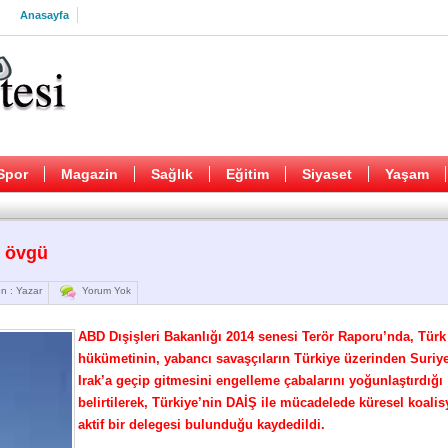
Anasayfa
Spor
Magazin
Sağlık
Eğitim
Siyaset
Yaşam
e övgü
n : Yazar
Yorum Yok
ABD Dışişleri Bakanlığı 2014 senesi Terör Raporu’nda, Türk
hükümetinin, yabancı savaşçıların Türkiye üzerinden Suriy
Irak’a geçip gitmesini engelleme çabalarını yoğunlaştırdığı
belirtilerek, Türkiye’nin DAİŞ ile mücadelede küresel koali
aktif bir delegesi bulunduğu kaydedildi.