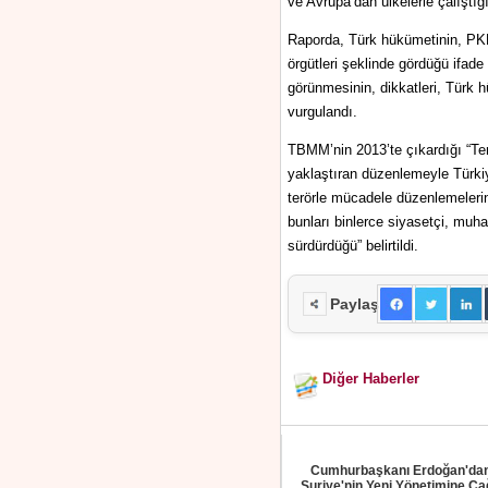
ve Avrupa’dan ülkelerle çalıştığ
Raporda, Türk hükümetinin, PKK 
örgütleri şeklinde gördüğü ifade
görünmesinin, dikkatleri, Türk hü
vurgulandı.
TBMM’nin 2013’te çıkardığı “Ter
yaklaştıran düzenlemeyle Türkiy
terörle mücadele düzenlemelerin
bunları binlerce siyasetçi, muh
sürdürdüğü” belirtildi.
Paylaş
Diğer Haberler
Cumhurbaşkanı Erdoğan'da
Suriye'nin Yeni Yönetimine Ça