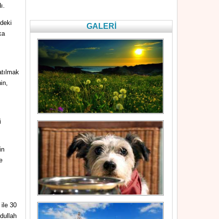
ı.
deki
GALERİ
ka
atılmak
in,
i
in
e
ile 30
dullah