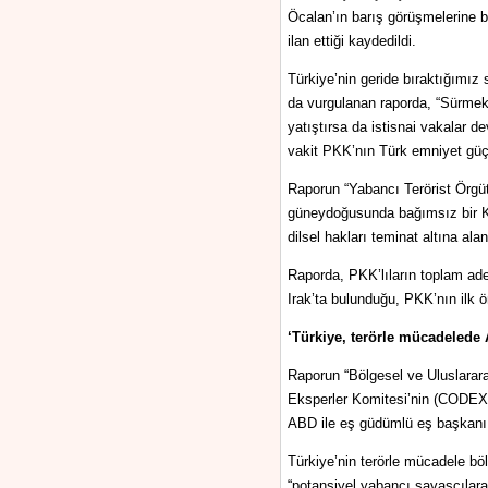
Öcalan’ın barış görüşmelerine 
ilan ettiği kaydedildi.
Türkiye’nin geride bıraktığımız
da vurgulanan raporda, “Sürmekt
yatıştırsa da istisnai vakalar de
vakit PKK’nın Türk emniyet güçl
Raporun “Yabancı Terörist Örgü
güneydoğusunda bağımsız bir Kür
dilsel hakları teminat altına alan
Raporda, PKK’lıların toplam aded
Irak’ta bulunduğu, PKK’nın ilk ön
‘Türkiye, terörle mücadelede 
Raporun “Bölgesel ve Uluslarara
Eksperler Komitesi’nin (CODEXT
ABD ile eş güdümlü eş başkanı
Türkiye’nin terörle mücadele bö
“potansiyel yabancı savaşçılara 