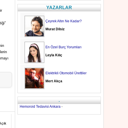
YAZARLAR
ör
Çeyrek Altın Ne Kadar?
iği”
Murat Dilsiz
nin
En Özel Burç Yorumları
lerin
Leyla Kılıç
anmayı
Elektrikli Otomobil Ürettiler
Mert Akça
.
Hemoroid Tedavisi Ankara
-
Açık