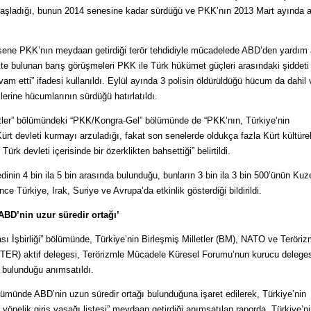
başladığı, bunun 2014 senesine kadar sürdüğü ve PKK’nın 2013 Mart ayında 
 sene PKK’nın meydaan getirdiği terör tehdidiyle mücadelede ABD’den yardım 
e bulunan barış görüşmeleri PKK ile Türk hükümet güçleri arasındaki şiddeti
vam etti” ifadesi kullanıldı. Eylül ayında 3 polisin öldürüldüğü hücum da dahil 
erine hücumlarının sürdüğü hatırlatıldı.
tler” bölümündeki “PKK/Kongra-Gel” bölümünde de “PKK’nın, Türkiye’nin
t devleti kurmayı arzuladığı, fakat son senelerde oldukça fazla Kürt kültüre
 Türk devleti içerisinde bir özerklikten bahsettiği” belirtildi.
inin 4 bin ila 5 bin arasında bulunduğu, bunların 3 bin ila 3 bin 500’ünün Kuz
ce Türkiye, Irak, Suriye ve Avrupa’da etkinlik gösterdiği bildirildi.
ABD’nin uzur süredir ortağı’
sı İşbirliği” bölümünde, Türkiye’nin Birleşmiş Milletler (BM), NATO ve Teröri
ER) aktif delegesi, Terörizmle Mücadele Küresel Forumu’nun kurucu deleges
 bulunduğu anımsatıldı.
lümünde ABD’nin uzun süredir ortağı bulunduğuna işaret edilerek, Türkiye’nin
yönelik giriş yasağı listesi” meydaan getirdiği anımsatılan raporda, Türkiye’n