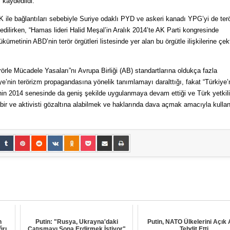
ı kaydedildi.
ile bağlantıları sebebiyle Suriye odaklı PYD ve askeri kanadı YPG’yi de ter
 edilirken, “Hamas lideri Halid Meşal’in Aralık 2014’te AK Parti kongresinde
kümetinin ABD’nin terör örgütleri listesinde yer alan bu örgütle ilişkilerine çekt
örle Mücadele Yasaları”nı Avrupa Birliği (AB) standartlarına oldukça fazla
e’nin terörizm propagandasına yönelik tanımlamayı daralttığı, fakat “Türkiye’
in 2014 senesinde da geniş şekilde uygulanmaya devam ettiği ve Türk yetkili
abir ve aktivisti gözaltına alabilmek ve haklarında dava açmak amacıyla kull
n
Putin: "Rusya, Ukrayna'daki
Putin, NATO Ülkelerini Açık 
ğrı
Çatışmayı Sona Erdirmek İstiyor"
Tehdit Etti