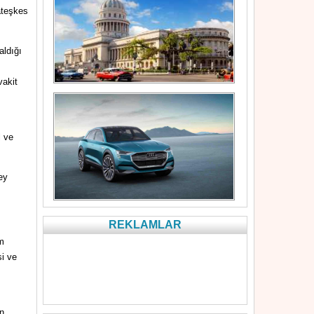
ateşkes
aldığı
vakit
l ve
ey
REKLAMLAR
zm
i ve
in