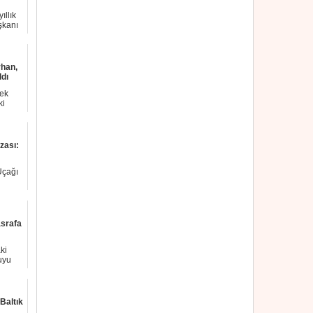
ıllık
şkanı
han,
dı
tek
ki
zası:
Uçağı
...
asrafa
ki
uyu
Baltık