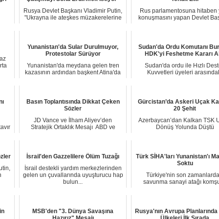
Rusya Devlet Başkanı Vladimir Putin,
Rus parlamentosuna hitaben y
"Ukrayna ile ateşkes müzakerelerine
konuşmasını yapan Devlet Ba
n...
Slovaky...
Vladimir Puti...
Yunanistan'da Sular Durulmuyor,
Sudan'da Ordu Komutanı Bur
Protestolar Sürüyor
HDK'yi Feshetme Kararı Al
Gaz
rta
Yunanistan'da meydana gelen tren
Sudan'da ordu ile Hızlı Des
kazasının ardından başkent Atina'da
Kuvvetleri üyeleri arasında
sokaklara i...
çatışmalar 3. günün...
nı
Basın Toplantısında Dikkat Çeken
Gürcistan’da Askeri Uçak Ka
Sözler
20 Şehit
JD Vance ve İlham Aliyev’den
Azerbaycan’dan Kalkan TSK 
tavır
Stratejik Ortaklık Mesajı ABD ve
Dönüş Yolunda Düştü
Azerbaycan Arası...
Azerbaycan’dan Türkiye’ye g
zler
İsrail'den Gazzelilere Ölüm Tuzağı
Türk SİHA'ları Yunanistan'ı M
Soktu
tin,
İsrail destekli yardım merkezlerinden
n
gelen un çuvallarında uyuşturucu hap
Türkiye'nin son zamanlarda
bulun...
savunma sanayi atağı komş
harekete geçirdi. Yuna...
in
MSB'den "3. Dünya Savaşına
Rusya'nın Avrupa Planlarında 
Hazırız" Mesajı
Ülkeleri İlk Sırada