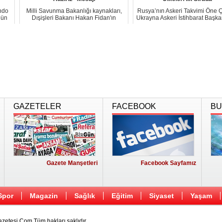
ndo
Milli Savunma Bakanlığı kaynakları,
Rusya’nın Askeri Takvimi Öne Ç
gün
Dışişleri Bakanı Hakan Fidan'ın
Ukrayna Askeri İstihbarat Başkan
üçüncü dünya...
Bu...
GAZETELER
FACEBOOK
BU
Gazete Manşetleri
Facebook Sayfamız
Spor
Magazin
Sağlık
Eğitim
Siyaset
Yaşam
etesi.Com Tüm hakları saklıdır.