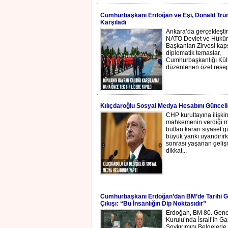
Cumhurbaşkanı Erdoğan ve Eşi, Donald Tru
Karşıladı
Ankara’da gerçekleştir
NATO Devlet ve Hükü
Başkanları Zirvesi ka
diplomatik temaslar,
Cumhurbaşkanlığı Küll
düzenlenen özel resep
Kılıçdaroğlu Sosyal Medya Hesabını Güncell
CHP kurultayına ilişki
mahkemenin verdiği m
butlan kararı siyaset
büyük yankı uyandırırk
sonrası yaşanan geliş
dikkat...
Cumhurbaşkanı Erdoğan’dan BM’de Tarihi 
Çıkışı: “Bu İnsanlığın Dip Noktasıdır”
Erdoğan, BM 80. Gene
Kurulu’nda İsrail’in G
Soykırımını Belgelerle 