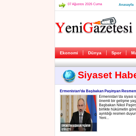
07 Ağustos 2026 Cuma
Anasayfa
Ekonomi
Dünya
Spor
M
Siyaset Habe
Ermenistan’da Başbakan Paşinyan Resmen İs
Ermenistan’da siyasi 
önemli bir gelişme yaş
Başbakan Nikol Paşiny
birlikte hükümetin gö
ayrıldığı resmen duyur
Yeni...