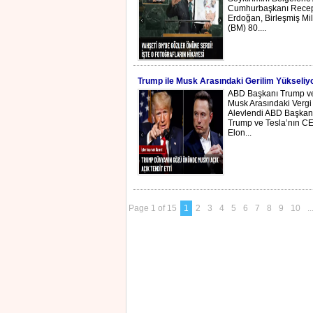
Cumhurbaşkanı Recep
Erdoğan, Birleşmiş Mill
(BM) 80....
Trump ile Musk Arasındaki Gerilim Yükseliy
ABD Başkanı Trump v
Musk Arasındaki Vergi
Alevlendi ABD Başkan
Trump ve Tesla’nın C
Elon...
Page 1 of 15
1
2
3
4
5
6
7
8
9
10
..