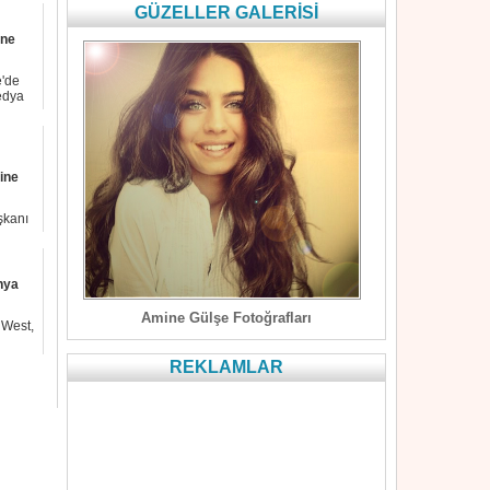
GÜZELLER GALERİSİ
ine
e'de
medya
ine
şkanı
nlenen
nya
Amine Gülşe Fotoğrafları
 West,
REKLAMLAR