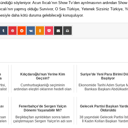
şündüğü söyleniyor. Acun Ilıcalı’nın Show Tv’den ayrılmasının ardından Show
ıcalı’nın yapmış olduğu Survivor, O Ses Türkiye, Yetenek Sizsiniz Türkiye, Y
esiyle daha kötü duruma gelebileceği konuşuluyor.
n
Kılıçdaroğlu'nun Yerine Kim
Suriye’de Yeni Para Birimi D
ia
Geçsin?
Başlıyor
isi,
Cumhurbaşkanlığı seçiminin
Ekonomide Tarihi Adım Suriye 
alist
ardından eleştiri oklarının hedefi olan
Bankası Başkanı Abdülkadir
Kılıçdaroğlu'...
Hasriya, ül...
sı
Fenerbahçe'de Sergen Yalçın
Gelecek Partisi Başkan Yardı
Dönemi Yaşanabilir Mi?
Öldürüldü
isan
Beşiktaş'tan ayrıldıktan sonra takım
38 yaşındaki Gelecek Partisi İs
elen
çalıştırmayan Sergen Yalçın'ın adı son
İl Kadın Kolları Başkan Yardım
döne...
Emine E...