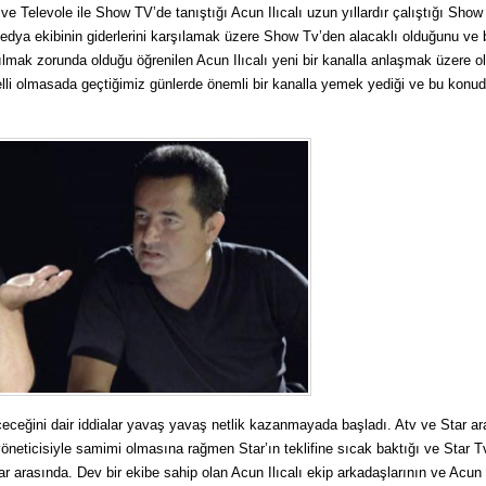
e Televole ile Show TV’de tanıştığı Acun Ilıcalı uzun yıllardır çalıştığı Show
dya ekibinin giderlerini karşılamak üzere Show Tv’den alacaklı olduğunu ve 
lmak zorunda olduğu öğrenilen Acun Ilıcalı yeni bir kanalla anlaşmak üzere 
belli olmasada geçtiğimiz günlerde önemli bir kanalla yemek yediği ve bu konu
eçeceğini dair iddialar yavaş yavaş netlik kazanmayada başladı. Atv ve Star a
yöneticisiyle samimi olmasına rağmen Star’ın teklifine sıcak baktığı ve Star Tv
r arasında. Dev bir ekibe sahip olan Acun Ilıcalı ekip arkadaşlarının ve Acun