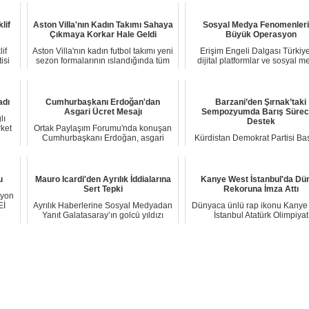
lif
Aston Villa'nın Kadın Takımı Sahaya
Sosyal Medya Fenomenler
Çıkmaya Korkar Hale Geldi
Büyük Operasyon
if
Aston Villa'nın kadın futbol takımı yeni
Erişim Engeli Dalgası Türkiy
isi
sezon formalarının ıslandığında tüm
dijital platformlar ve sosyal 
vüc...
fenomenler...
adı
Cumhurbaşkanı Erdoğan'dan
Barzani’den Şırnak’taki
Asgari Ücret Mesajı
Sempozyumda Barış Sürec
lı
Destek
ket
Ortak Paylaşım Forumu'nda konuşan
Cumhurbaşkanı Erdoğan, asgari
Kürdistan Demokrat Partisi Ba
ücret zammıyla i...
Mesud Barzani, Şırnak’ta düze
4. Melaye...
u
Mauro Icardi'den Ayrılık İddialarına
Kanye West İstanbul'da Dü
Sert Tepki
Rekoruna İmza Attı
syon
Eİ
Ayrılık Haberlerine Sosyal Medyadan
Dünyaca ünlü rap ikonu Kanye
Yanıt Galatasaray’ın golcü yıldızı
İstanbul Atatürk Olimpiyat
Mauro Ic...
Stadyumu'nda gerçe...