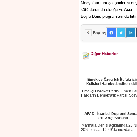
Medya’nın tüm çalışanlarını dü
kötü durumda olduğu ve Acun Il
Böyle Dans programlarında bitm
Paylaş
Diğer Haberler
Emek ve Özgürlük İttifakı içi
Kulisleri Hareketlendiren İdd
Emekçi Hareket Partisi, Emek Part
Halkların Demokratik Partisi, Sosy
Me...
AFAD: İstanbul Depremi Sonra
291 Artçı Sarsıntı
Marmara Denizi açıklarında 23 N
2025’te saat 12.49’da meydana g
6.2 büyü...