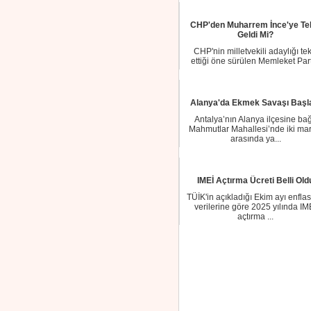
CHP'den Muharrem İnce'ye Tek
Geldi Mi?
CHP'nin milletvekili adaylığı tekl
ettiği öne sürülen Memleket Part
Genel B...
Alanya'da Ekmek Savaşı Başl
Antalya’nın Alanya ilçesine bağ
Mahmutlar Mahallesi’nde iki mar
arasında ya...
IMEİ Açtırma Ücreti Belli Old
TÜİK'in açıkladığı Ekim ayı enfla
verilerine göre 2025 yılında IM
açtırma ...