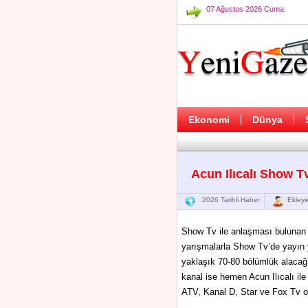
07 Ağustos 2026 Cuma
Ekonomi
Dünya
Acun Ilıcalı Show T
2026 Tarihli Haber
Ekleye
Show Tv ile anlaşması bulunan 
yarışmalarla Show Tv’de yayın y
yaklaşık 70-80 bölümlük alacağı
kanal ise hemen Acun Ilıcalı il
ATV, Kanal D, Star ve Fox Tv ola