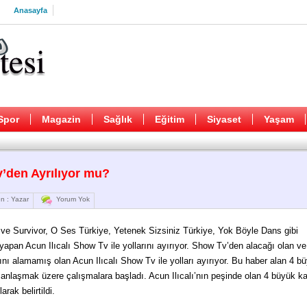
Anasayfa
Spor
Magazin
Sağlık
Eğitim
Siyaset
Yaşam
v’den Ayrılıyor mu?
n : Yazar
Yorum Yok
ve Survivor, O Ses Türkiye, Yetenek Sizsiniz Türkiye, Yok Böyle Dans gibi
apan Acun Ilıcalı Show Tv ile yollarını ayırıyor. Show Tv’den alacağı olan ve
nı alamamış olan Acun Ilıcalı Show Tv ile yolları ayırıyor. Bu haber alan 4 b
e anlaşmak üzere çalışmalara başladı. Acun Ilıcalı’nın peşinde olan 4 büyük k
rak belirtildi.