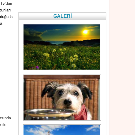
 Tv’den
bunları
GALERİ
olduğuda
da
rasında
 ile