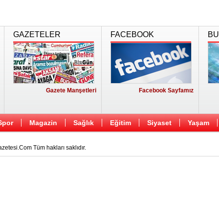
GAZETELER
FACEBOOK
BU
Gazete Manşetleri
Facebook Sayfamız
Spor
Magazin
Sağlık
Eğitim
Siyaset
Yaşam
etesi.Com Tüm hakları saklıdır.