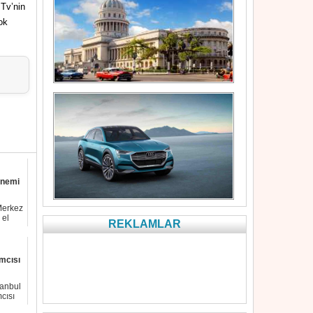
 Tv’nin
ok
önemi
Merkez
 el
REKLAMLAR
mcısı
tanbul
cısı