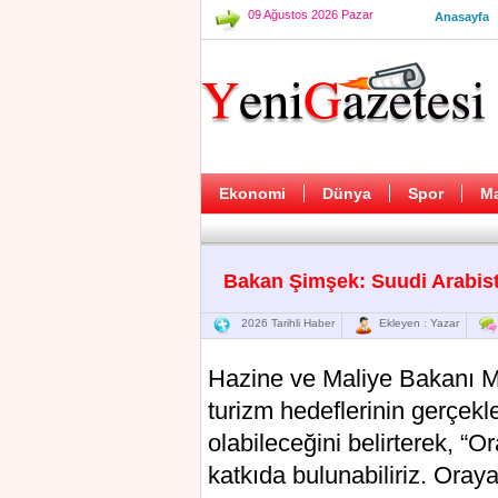
09 Ağustos 2026 Pazar
Anasayfa
Ekonomi
Dünya
Spor
M
Bakan Şimşek: Suudi Arabista
2026 Tarihli Haber
Ekleyen : Yazar
Hazine ve Maliye Bakanı M
turizm hedeflerinin gerçekle
olabileceğini belirterek, “O
katkıda bulunabiliriz. Oraya