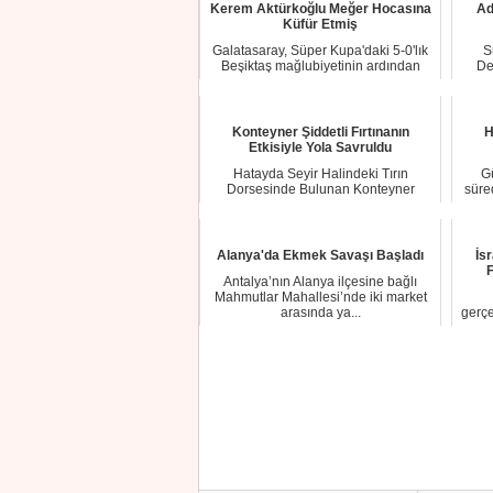
Kerem Aktürkoğlu Meğer Hocasına
Ad
Küfür Etmiş
Galatasaray, Süper Kupa'daki 5-0'lık
S
Beşiktaş mağlubiyetinin ardından
De
Kerem Aktü...
Konteyner Şiddetli Fırtınanın
H
Etkisiyle Yola Savruldu
Hatayda Seyir Halindeki Tırın
G
Dorsesinde Bulunan Konteyner
süre
Şiddetli Fırtınanın E...
Alanya'da Ekmek Savaşı Başladı
İs
F
Antalya’nın Alanya ilçesine bağlı
Mahmutlar Mahallesi’nde iki market
arasında ya...
gerçe