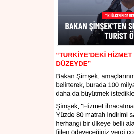
“TÜRKİYE’DEKİ HİZMET
DÜZEYDE”
Bakan Şimşek, amaçlarının
belirterek, burada 100 milya
daha da büyütmek istedikler
Şimşek, “Hizmet ihracatına
Yüzde 80 matrah indirimi sa
herhangi bir ülkeye belli a
fiilen ödeyeceğiniz vergi 