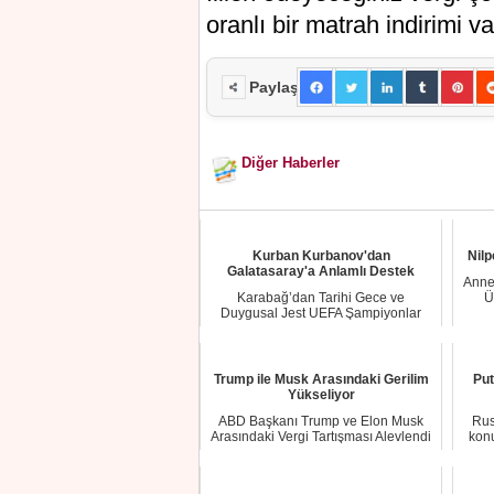
oranlı bir matrah indirimi va
Paylaş
Diğer Haberler
Kurban Kurbanov'dan
Nilp
Galatasaray'a Anlamlı Destek
Annes
Karabağ’dan Tarihi Gece ve
Ü
Duygusal Jest UEFA Şampiyonlar
Ligi’nde Chelsea ile ...
Trump ile Musk Arasındaki Gerilim
Put
Yükseliyor
ABD Başkanı Trump ve Elon Musk
Rus
Arasındaki Vergi Tartışması Alevlendi
kon
ABD Başkan...