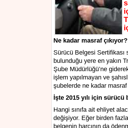
s
i
T
i
Ne kadar masraf çıkıyor?
Sürücü Belgesi Sertifikası
bulunduğu yere en yakın Tra
Şube Müdürlüğü’ne giderek e
işlem yapılmayan ve şahısl
şubelerde ne kadar masraf 
İşte 2015 yılı için sürücü 
Hangi sınıfa ait ehliyet al
değişiyor. Eğer birden fazla
belgenin harcının da ödenm