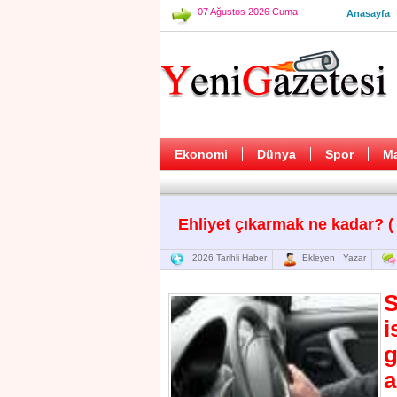
07 Ağustos 2026 Cuma
Anasayfa
Ekonomi
Dünya
Spor
M
Ehliyet çıkarmak ne kadar? ( 2
2026 Tarihli Haber
Ekleyen : Yazar
S
i
g
a