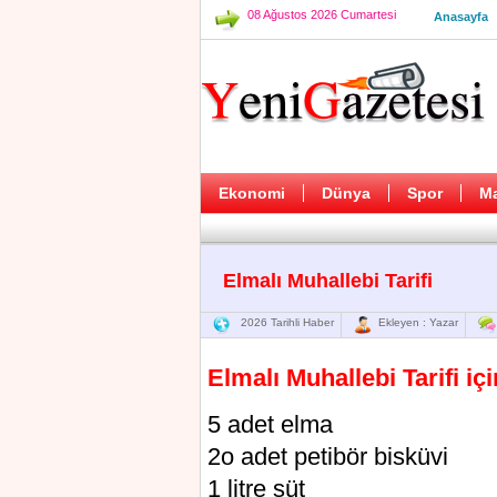
08 Ağustos 2026 Cumartesi
Anasayfa
Ekonomi
Dünya
Spor
M
Elmalı Muhallebi Tarifi
2026 Tarihli Haber
Ekleyen : Yazar
Elmalı Muhallebi Tarifi iç
5 adet elma
2o adet petibör bisküvi
1 litre süt