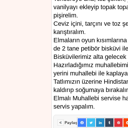
vanilyayı ekleyip topak top
pişirelim.
Ceviz içini, tarçını ve toz şe
karıştıralım.
Elmaların oyun kısımlarına
de 2 tane petibör bisküvi il
Bisküvilerimiz alta gelecek
Hazırladığımız muhallebimi
yerini muhallebi ile kaplaya
Tatlımızın üzerine Hindista
kaldırıp soğumaya bırakalı
Elmalı Muhallebi servise haz
servis yapalım.
Paylaş