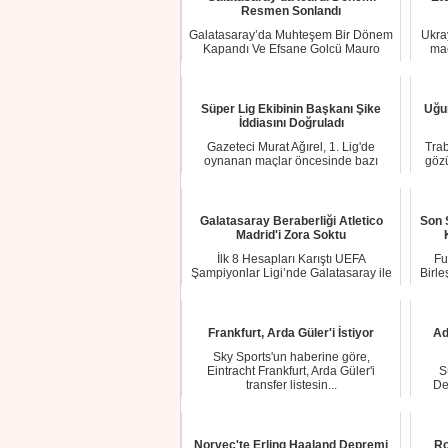
Resmen Sonlandı
Galatasaray’da Muhteşem Bir Dönem
Ukra
Kapandı Ve Efsane Golcü Mauro
maç
Icardi’ye Veda E...
Süper Lig Ekibinin Başkanı Şike
Uğur
İddiasını Doğruladı
Gazeteci Murat Ağırel, 1. Lig'de
Tra
oynanan maçlar öncesinde bazı
gözü
kulüplere şike te...
Galatasaray Beraberliği Atletico
Son 
Madrid'i Zora Soktu
İlk 8 Hesapları Karıştı UEFA
Fu
Şampiyonlar Ligi’nde Galatasaray ile
Birle
İstanbul’da 1...
Frankfurt, Arda Güler'i İstiyor
Ad
Sky Sports'un haberine göre,
Eintracht Frankfurt, Arda Güler'i
S
transfer listesin...
De
Norveç'te Erling Haaland Depremi
Ro