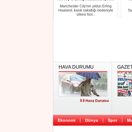
Manchester City'nin yıldızı Erling
Haaland, kasık sakatlığı nedeniyle
Su
ülkesi Nor...
HAVA DURUMU
GAZE
İl İl Hava Durumu
Ekonomi
Dünya
Spor
Ma