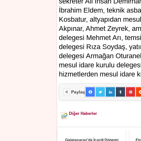
sekreter Ali İhsan Demirha
İbrahim Eldem, teknik asb
Kosbatur, altyapıdan mesul
Akpınar, Ahmet Zeyrek, ama
delegesi Mehmet Arı, temsi
delegesi Rıza Soydaş, yatı
delegesi Armağan Oturanel,
mesul idare kurulu delegesi
hizmetlerden mesul idare 
Paylaş
Diğer Haberler
Galatasaray'da İcardi Dönemi
Eto