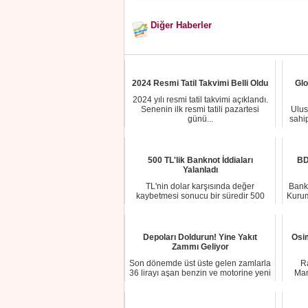
Diğer Haberler
2024 Resmi Tatil Takvimi Belli Oldu
Glo
2024 yılı resmi tatil takvimi açıklandı.
Senenin ilk resmi tatili pazartesi
Ulus
günü...
sahip
500 TL'lik Banknot İddiaları
BD
Yalanladı
TL'nin dolar karşısında değer
Bank
kaybetmesi sonucu bir süredir 500
Kurum
TL'lik banknotun...
Depoları Doldurun! Yine Yakıt
Osim
Zammı Geliyor
Son dönemde üst üste gelen zamlarla
R
36 lirayı aşan benzin ve motorine yeni
Man
zamla...