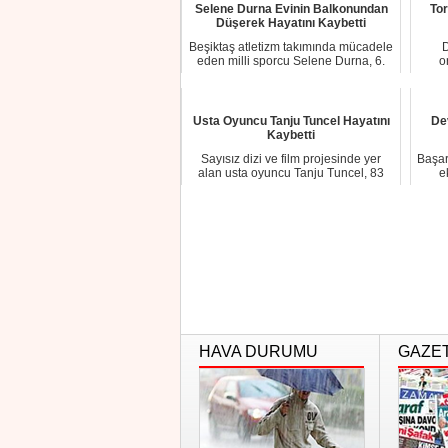
Selene Durna Evinin Balkonundan
To
Düşerek Hayatını Kaybetti
Beşiktaş atletizm takımında mücadele
D
eden milli sporcu Selene Durna, 6.
o
kattaki ...
Usta Oyuncu Tanju Tuncel Hayatını
De
Kaybetti
Sayısız dizi ve film projesinde yer
Başar
alan usta oyuncu Tanju Tuncel, 83
e
yaşında ha...
HAVA DURUMU
GAZE