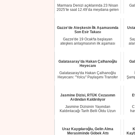
Marmara Denizi açıklarında 23 Nisan
Gal
2025’te saat 12.49’da meydana gelen
6.2 büyü...
Gazze'de Ateşkesin İlk Aşamasında
Usta
Son Esir Takası
Gazze'de 19 Ocak'ta başlayan
Say
ateşkes anlaşmasının ilk aşaması
ala
kapsamında, İsrail...
Galatasaray'da Hakan Çalhanoğlu
Gal
Heyecanı
Galatasaray'da Hakan Çalhanoğlu
Heyecanı: "Yolcu" Paylaşımı Transfer
Şampi
Ateşini Yak...
Jasmine Dizisi, RTÜK Cezasının
E
Ardından Kaldırılıyor
Jasmine Dizisinin Yayından
C
Kaldırılacağı Tarih Belli Oldu Uzun
ha
süredir Türkiye'...
Uraz Kaygılaroğlu, Gelin Alma
K
Merasiminde Göbek Attı
Kayb