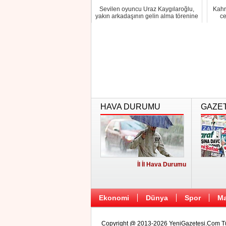
Sevilen oyuncu Uraz Kaygılaroğlu,
Kahr
yakın arkadaşının gelin alma törenine
ce
katıldı....
HAVA DURUMU
GAZE
İl İl Hava Durumu
Ekonomi
Dünya
Spor
Ma
Copyright @ 2013-2026 YeniGazetesi.Com Tüm