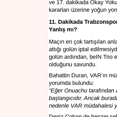
ve 17. dakikada Okay Yoku
kararları üzerine yoğun yo
11. Dakikada Trabzonspor
Yanlış mı?
Maçın en çok tartışılan anl
attığı golün iptal edilmesi
golün ardından, beIN Trio e
olduğunu savundu.
Bahattin Duran, VAR’ın müd
yorumda bulundu:
“Eğer Onuachu tarafından aç
başlangıcıdır. Ancak burada
nedenle VAR müdahalesi ya
Deniz Çoban de benzer şek