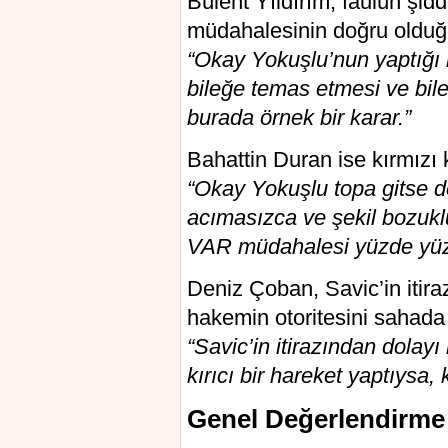
Bülent Yıldırım, faulün şid
müdahalesinin doğru olduğ
“Okay Yokuşlu’nun yaptığı h
bileğe temas etmesi ve bi
burada örnek bir karar.”
Bahattin Duran ise kırmızı k
“Okay Yokuşlu topa gitse d
acımasızca ve şekil bozuklu
VAR müdahalesi yüzde yüz
Deniz Çoban, Savic’in itirazı
hakemin otoritesini sahada k
“Savic’in itirazından dolayı
kırıcı bir hareket yaptıysa, 
Genel Değerlendirme