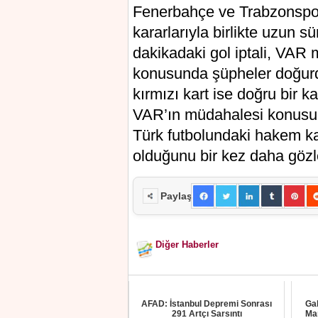
Fenerbahçe ve Trabzonspor
kararlarıyla birlikte uzun sü
dakikadaki gol iptali, VAR
konusunda şüpheler doğur
kırmızı kart ise doğru bir k
VAR’ın müdahalesi konusund
Türk futbolundaki hakem kar
olduğunu bir kez daha gözl
Paylaş
Diğer Haberler
AFAD: İstanbul Depremi Sonrası
Gal
291 Artçı Sarsıntı
Mar