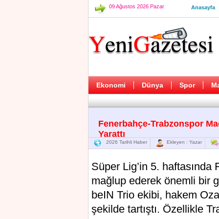
09 Ağustos 2026 Pazar
Anasayfa
Ekonomi
Dünya
Spor
M
Fenerbahçe-Trabzonspor Maç
Yarattı
2026 Tarihli Haber
Ekleyen : Yazar
Süper Lig’in 5. haftasında
mağlup ederek önemli bir g
beIN Trio ekibi, hakem Ozan
şekilde tartıştı. Özellikle 