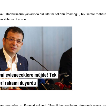
ak İstanbulluların yanlarında olduklarını belirten İmamoğlu, tek sefere mahs
apacaklarını duyurdu.
an İmamoğlu, şu ifadeleri kullandı: “Sevgili hemşerilerim, ekonomik olarak zo