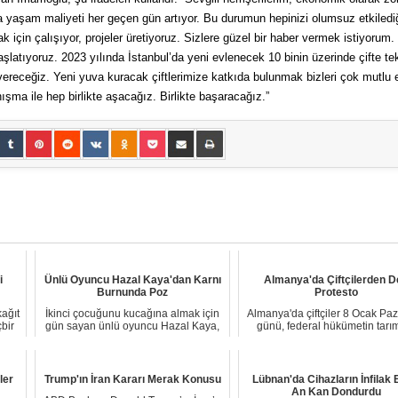
a yaşam maliyeti her geçen gün artıyor. Bu durumun hepinizi olumsuz etkiledi
ak için çalışıyor, projeler üretiyoruz. Sizlere güzel bir haber vermek istiyorum.
başlatıyoruz. 2023 yılında İstanbul’da yeni evlenecek 10 binin üzerinde çifte te
i vereceğiz. Yeni yuva kuracak çiftlerimize katkıda bulunmak bizleri çok mutlu
nışma ile hep birlikte aşacağız. Birlikte başaracağız.”
i
Ünlü Oyuncu Hazal Kaya'dan Karnı
Almanya'da Çiftçilerden D
Burnunda Poz
Protesto
kağıt
İkinci çocuğunu kucağına almak için
Almanya'da çiftçiler 8 Ocak Paz
bir
gün sayan ünlü oyuncu Hazal Kaya,
günü, federal hükümetin tarı
hamilelik ...
motorin d...
ler
Trump'ın İran Kararı Merak Konusu
Lübnan'da Cihazların İnfilak E
An Kan Dondurdu