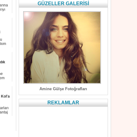
GÜZELLER GALERİSİ
larına
rıyı
i
su
akım
dık
ne
rem
Amine Gülşe Fotoğrafları
 Kol'a
REKLAMLAR
rları
antaj