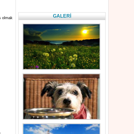
GALERİ
us olmak
r