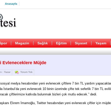
Anasayfa
Spor
Magazin
Sağlık
Eğitim
Siyaset
Yaşam
 Evleneceklere Müjde
n : Yazar
Yorum Yok
osyal medya hesabından yeni evlenecek çiftlere 7 bin TL yardım yapacaklar
 İstanbul’da yeni evlenecek 10 binin üzerinde çifte tek seferlik 7 bin TL evlil
racak çiftlerimize katkıda bulunmak bizleri çok mutlu edecek.” dedi.
şkanı Ekrem İmamoğlu, Twitter hesabından yeni evlenecek çiftler için müjdeli