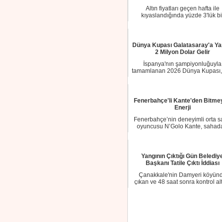
Altın fiyatları geçen hafta ile
kıyaslandığında yüzde 3'lük bi
düşüşle güne baş...
Dünya Kupası Galatasaray'a Ya
2 Milyon Dolar Gelir
İspanya'nın şampiyonluğuyla
tamamlanan 2026 Dünya Kupası,
bir spor organizas...
Fenerbahçe'li Kante'den Bitme
Enerji
Fenerbahçe’nin deneyimli orta 
oyuncusu N’Golo Kante, sahad
etkisini bir ...
Yangının Çıktığı Gün Belediy
Başkanı Tatile Çıktı İddiası
Çanakkale'nin Damyeri köyün
çıkan ve 48 saat sonra kontrol al
alınan orman...