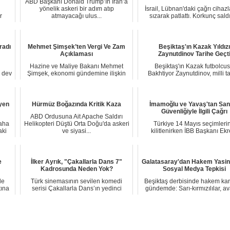
ABD Başkanı Donald Trump’ın İran’a
yönelik askeri bir adım atıp
İsrail, Lübnan'daki çağrı cihaz
r
atmayacağı ulus...
sızarak patlattı. Korkunç saldı
Lübnan...
radı
Mehmet Şimşek’ten Vergi Ve Zam
Beşiktaş'ın Kazak Yıldızı
Açıklaması
Zaynutdinov Tarihe Geçt
Hazine ve Maliye Bakanı Mehmet
Beşiktaş'ın Kazak futbolcu
 dev
Şimşek, ekonomi gündemine ilişkin
Bakhtiyor Zaynutdinov, milli t
yaptığı açıklam...
forması altında ...
yen
Hürmüz Boğazında Kritik Kaza
İmamoğlu ve Yavaş'tan San
Güvenliğiyle İlgili Çağrı
ABD Ordusuna Ait Apache Saldırı
saha
Helikopteri Düştü Orta Doğu'da askeri
Türkiye 14 Mayıs seçimleri
aki
ve siyasi...
kilitlenirken İBB Başkanı Ek
İmamoğlu ve ABB Baş...
e
İlker Ayrık, "Çakallarla Dans 7"
Galatasaray'dan Hakem Yasin
Kadrosunda Neden Yok?
Sosyal Medya Tepkisi
de
Türk sinemasının sevilen komedi
Beşiktaş derbisinde hakem kara
tına
serisi Çakallarla Dans’ın yedinci
gündemde: Sarı-kırmızılılar, av
filminde dikka...
kuralın...