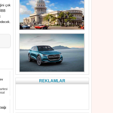
ğini çok
 İBB
k
 edecek.
ev
REKLAMLAR
artesi
msal
ttiği