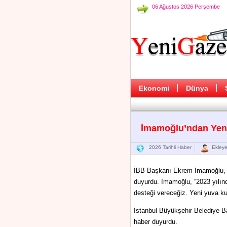
06 Ağustos 2026 Perşembe
Ekonomi
Dünya
İmamoğlu’ndan Yeni
2026 Tarihli Haber
Ekleye
İBB Başkanı Ekrem İmamoğlu, s
duyurdu. İmamoğlu, “2023 yılında
desteği vereceğiz. Yeni yuva ku
İstanbul Büyükşehir Belediye Ba
haber duyurdu.