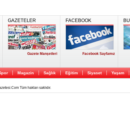
GAZETELER
FACEBOOK
BU
Gazete Manşetleri
Facebook Sayfamız
Spor
Magazin
Sağlık
Eğitim
Siyaset
Yaşam
etesi.Com Tüm hakları saklıdır.