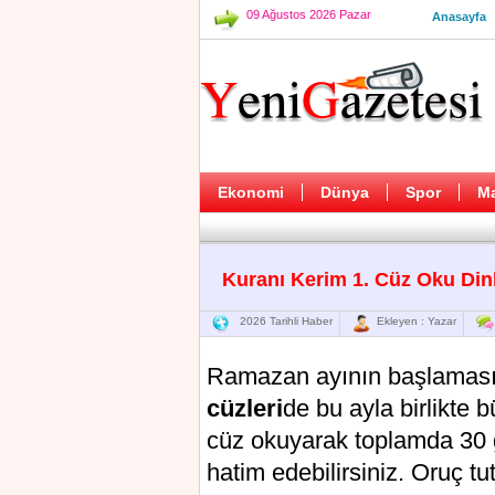
09 Ağustos 2026 Pazar
Anasayfa
Ekonomi
Dünya
Spor
M
Kuranı Kerim 1. Cüz Oku Din
2026 Tarihli Haber
Ekleyen : Yazar
Ramazan ayının başlamasın
cüzleri
de bu ayla birlikte
cüz okuyarak toplamda 30
hatim edebilirsiniz. Oruç 