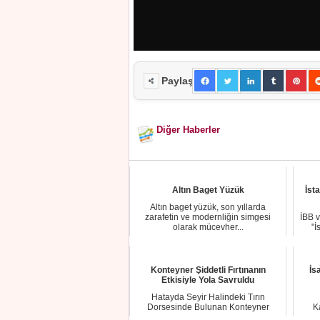
Paylaş
Diğer Haberler
Altın Baget Yüzük
İst
Altın baget yüzük, son yıllarda
zarafetin ve modernliğin simgesi
İBB v
olarak mücevher...
"İ
Konteyner Şiddetli Fırtınanın
İs
Etkisiyle Yola Savruldu
Hatayda Seyir Halindeki Tırın
Dorsesinde Bulunan Konteyner
K
Şiddetli Fırtınanın E...
il