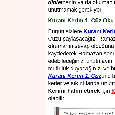
dinle
menin ya da okumanın
unutmamak gerekiyor.
Kuranı Kerim 1. Cüz Oku 
Bugün sizlere
Kuranı Ker
Cüzü paylaşacağız. Ramaz
oku
manın sevap olduğunu bi
kaydederek Ramazan sonr
edebileceğinizi unutmayın
mutluluk duyacağınızı ve b
Kuranı Kerim 1. Cüz
üne b
keder ve sıkıntılarıda unut
Kerimi hatim etmek
için
K
olabilir.