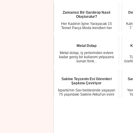
Zamansız Bir Gardırop Nasıl
De
Oluşturulur?
Her Kadının İşine Yarayacak 15
Kah
Temel Parça Moda trendleri her
7.
sezon değişiyor. ...
Metal Dolap
K
Metal dolap, iş yerlerinden evlere
kadar geniş bir kullanım yelpazesi
Tü
sunan fonk...
özelli
Sakine Teyzenin Evi Görenleri
Sav
Şaşkına Çeviriyor
Isparta'nın Sav beldesinde yaşayan
Yen
75 yaşındaki Sakine Akkul'un evini
Ya
görenler g...