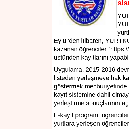
sis
YUR
YURT
yur
Eylül’den itibaren, YURTKU
kazanan öğrenciler “https://
üstünden kayıtlarını yapabi
Uygulama, 2015-2016 devr
listeden yerleşmeye hak k
göstermek mecburiyetinde 
kayıt sistemine dahil olma
yerleştirme sonuçlarının a
E-kayıt programı öğrencile
yurtlara yerleşen öğrenciler