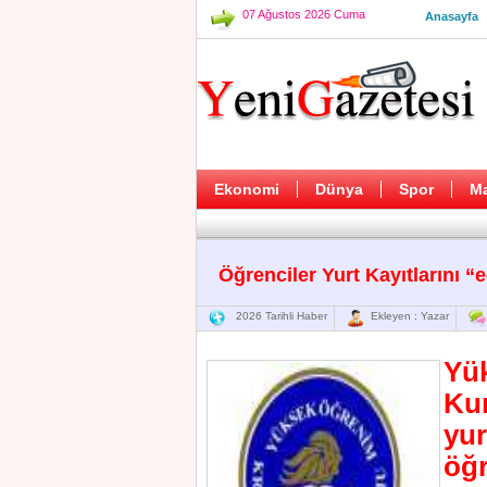
07 Ağustos 2026 Cuma
Anasayfa
Ekonomi
Dünya
Spor
M
Öğrenciler Yurt Kayıtlarını “e
2026 Tarihli Haber
Ekleyen : Yazar
Yük
Ku
yur
öğr