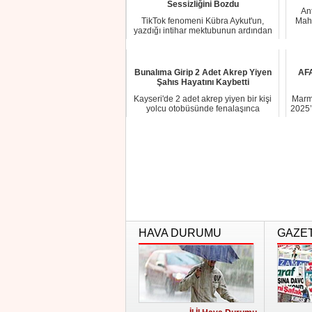
Sessizliğini Bozdu
Ant
TikTok fenomeni Kübra Aykut'un,
Mahm
yazdığı intihar mektubunun ardından
yaşadığı bin...
Bunalıma Girip 2 Adet Akrep Yiyen
AFA
Şahıs Hayatını Kaybetti
Kayseri'de 2 adet akrep yiyen bir kişi
Marma
yolcu otobüsünde fenalaşınca
2025’
Samsun'da ka...
HAVA DURUMU
GAZE