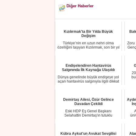
Diğer Haberler
Kızılırmak'ta Bir Yılda Büyük
Bak
Değişim
Türkiye’nin en uzun nehri olma
Zoru 
özelliğini taşıyan Kızılırmak, son bir yıl
Genç
içeris...
Endişelendiren Hantavirüs
G
Salgınında İlk Kaynağa Ulaşıldı
20
Dünya genelinde büyük endişeye yol
bu
açan hantavirüs salgınıyla ilgili dikkat
çeki...
Demirtaş Ailesi, Özür Gelince
Aydı
Davadan Çekildi
İn
Eski HDP Eş Genel Başkanı
A
Selahattin Demirtaş'ın tutuklu
üni
bulunduğu Edirne Cezaev...
Kübra Aykut'un Avukat Sevgilisi
Ala