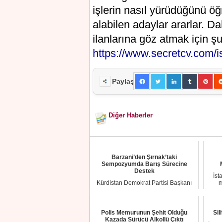
işlerin nasıl yürüdüğünü ö
alabilen adaylar ararlar. Da
ilanlarına göz atmak için şu 
https://www.secretcv.com/is-i
Paylaş
Diğer Haberler
Barzani’den Şırnak’taki
Sempozyumda Barış Sürecine
Destek
İst
Kürdistan Demokrat Partisi Başkanı
m
Mesud Barzani, Şırnak’ta düzenlenen
4. Melaye...
Polis Memurunun Şehit Olduğu
Sil
Kazada Sürücü Alkollü Çıktı