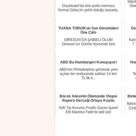
İstan
Diyarbakır'da dün polis memuru
Özel
Kemal Güleç'in şehit olduğu kazada,
yan yoldan hı...
TUANA TORUN'un Son Görüntüleri
De
Öne Çıktı
GİRESUN’DA ŞAİBELİ ÖLÜM
Kah
Giresun’un Görele ilçesinde tüm
7.
Türkiye’yi sarsan ve be...
ABD Bu Hamburgeri Konuşuyor!
Hom
ABD'nin Philadelphia şehrinde yeni
açılan bir restoranda satılan 14 bin
Te
TL'lik h...
Böcek Ailesinin Ölümünde Otopsi
Binle
Raporu Gerçeği Ortaya Koydu
İtaly
Adli Tıp Kurumu Fosfin Gazını İşaret
Çeşm
Etti İstanbul Fatih’te tatil için
konaklad...