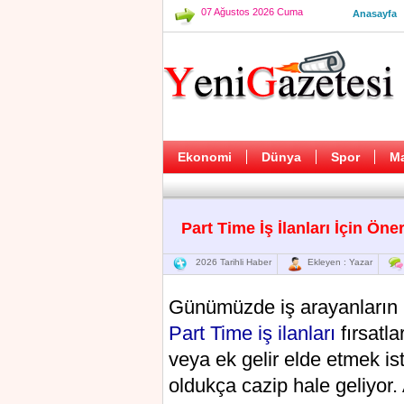
07 Ağustos 2026 Cuma
Anasayfa
Ekonomi
Dünya
Spor
M
Part Time İş İlanları İçin Öner
2026 Tarihli Haber
Ekleyen : Yazar
Günümüzde iş arayanların ka
Part Time iş ilanları
fırsatla
veya ek gelir elde etmek is
oldukça cazip hale geliyor. 