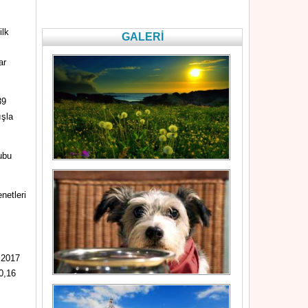
ilk
GALERİ
ar
39
ışla
ubu
netleri
 2017
10,16