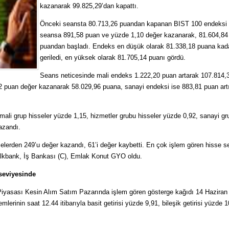
kazanarak 99.825,29’dan kapattı.
Önceki seansta 80.713,26 puandan kapanan BIST 100 endeksi 
seansa 891,58 puan ve yüzde 1,10 değer kazanarak, 81.604,84
puandan başladı. Endeks en düşük olarak 81.338,18 puana kad
geriledi, en yüksek olarak 81.705,14 puanı gördü.
Seans neticesinde mali endeks 1.222,20 puan artarak 107.814,
2 puan değer kazanarak 58.029,96 puana, sanayi endeksi ise 883,81 puan art
ali grup hisseler yüzde 1,15, hizmetler grubu hisseler yüzde 0,92, sanayi gr
azandı.
selerden 249’u değer kazandı, 61’i değer kaybetti. En çok işlem gören hisse se
alkbank, İş Bankası (C), Emlak Konut GYO oldu.
 seviyesinde
Piyasası Kesin Alım Satım Pazarında işlem gören gösterge kağıdı 14 Haziran
lemlerinin saat 12.44 itibarıyla basit getirisi yüzde 9,91, bileşik getirisi yüzde 