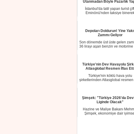
Utanmadan Böyle Pazarlık Yap
İstanbul'da tatil yapan turist çift
Eminönü'nden taksiye binere
Mecidiyeköy'e ...
Depoları Doldurun! Yine Yakı
Zammı Geliyor
Son dönemde üst üste gelen zaml
36 lirayı aşan benzin ve motorine
zamla...
Türkiye'nin Dev Havayolu Şirk
Atlasglobal Resmen İflas Ett
Türkiye'nin köklü hava yolu
şirketlerinden Atlasglobal resmen 
etti. 17 Haz...
Şimşek: "Türkiye 2026'da Dev
Liginde Olacak"
Hazine ve Maliye Bakanı Mehm
Şimşek, ekonomiye dair iyims
söylemlerde bulund...