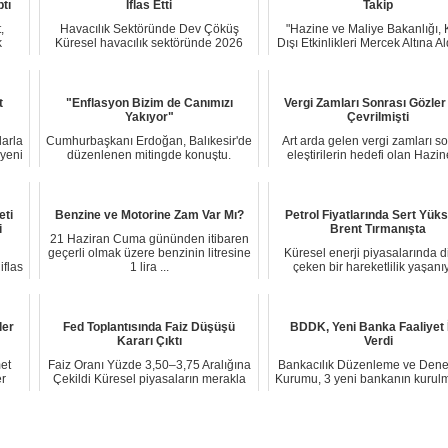
tı
İflas Etti
Takip
,
Havacılık Sektöründe Dev Çöküş
"Hazine ve Maliye Bakanlığı, 
k
Küresel havacılık sektöründe 2026
Dışı Etkinlikleri Mercek Altına Al
yılının ilk ya...
Mil...
t
"Enflasyon Bizim de Canımızı
Vergi Zamları Sonrası Gözle
Yakıyor"
Çevrilmişti
arla
Cumhurbaşkanı Erdoğan, Balıkesir'de
Art arda gelen vergi zamları so
 yeni
düzenlenen mitingde konuştu.
eleştirilerin hedefi olan Hazi
Gündemine yerel...
Maliye ...
eti
Benzine ve Motorine Zam Var Mı?
Petrol Fiyatlarında Sert Yüks
i
Brent Tırmanışta
21 Haziran Cuma gününden itibaren
geçerli olmak üzere benzinin litresine
Küresel enerji piyasalarında d
iflas
1 lira ...
çeken bir hareketlilik yaşanıy
ABD’nin İr...
ler
Fed Toplantısında Faiz Düşüşü
BDDK, Yeni Banka Faaliyet 
Kararı Çıktı
Verdi
et
Faiz Oranı Yüzde 3,50–3,75 Aralığına
Bankacılık Düzenleme ve Den
er
Çekildi Küresel piyasaların merakla
Kurumu, 3 yeni bankanın kurul
takip ...
onay verdi...