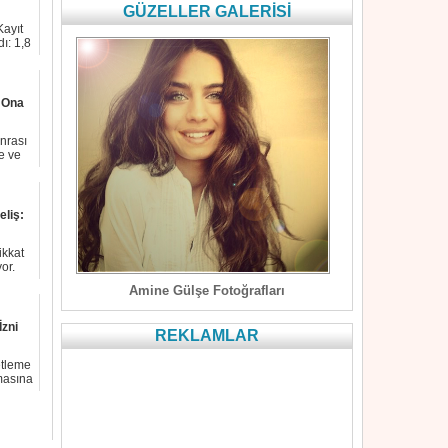
GÜZELLER GALERİSİ
Kayıt
dı: 1,8
r Ona
nrası
ne ve
eliş:
ikkat
or.
Amine Gülşe Fotoğrafları
İzni
REKLAMLAR
etleme
masına