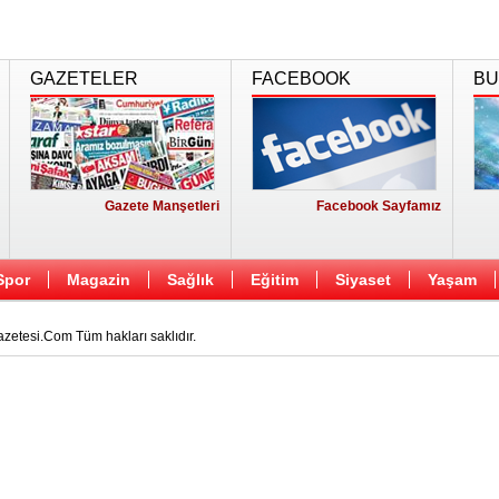
GAZETELER
FACEBOOK
BU
Gazete Manşetleri
Facebook Sayfamız
Spor
Magazin
Sağlık
Eğitim
Siyaset
Yaşam
etesi.Com Tüm hakları saklıdır.