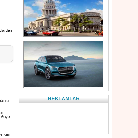
olardan
REKLAMLAR
anıtı
yan
e Gaye
a Sıkı