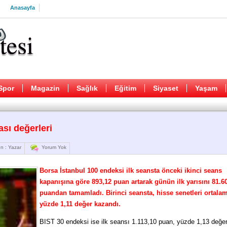
Anasayfa
Spor
Magazin
Sağlık
Eğitim
Siyaset
Yaşam
ası değerleri
n : Yazar
Yorum Yok
Borsa İstanbul 100 endeksi ilk seansta önceki ikinci seans
kapanışına göre 893,12 puan artarak günün ilk yarısını 81.6
puandan tamamladı. Birinci seansta, hisse senetleri ortala
yüzde 1,11 değer kazandı.
BIST 30 endeksi ise ilk seansı 1.113,10 puan, yüzde 1,13 değe