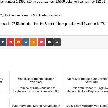
ar paritesi 1,1396, sterlin-dolar paritesi 1,5909 dolar-yen paritesi ise 122,61
2,7150 liradan, avro 3,0980 liradan satılıyor.
 onsu 1.197,53 dolardan, Londra Brent tipi ham petrolün varil fiyatı ise 64,78 d
ünü
500 TL'lik Banknot İddiaları
Merkez Bankası Başkanı'nın Y
am
Yalanladı
Sert Oldu
TL'nin dolar karşısında değer
Enflasyon Raporu'nu açıkla
ı
kaybetmesi sonucu bir süredir 500
Merkez Bankası Başkanı Hafiz
rden
TL'lik banknotun...
Erkan'a, Cumhur...
Lüks Havayolu Şirketi Air Mountain
Maliye'den Medyum ve Falcılar