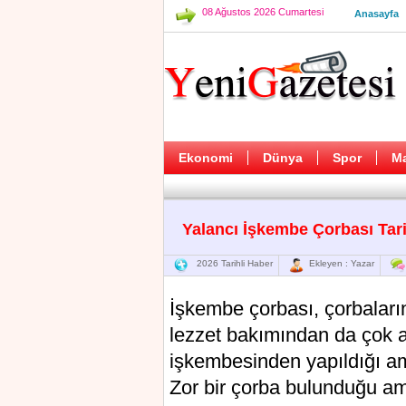
08 Ağustos 2026 Cumartesi
Anasayfa
Ekonomi
Dünya
Spor
M
Yalancı İşkembe Çorbası Tari
2026 Tarihli Haber
Ekleyen : Yazar
İşkembe çorbası, çorbalar
lezzet bakımından da çok a
işkembesinden yapıldığı am
Zor bir çorba bulunduğu am