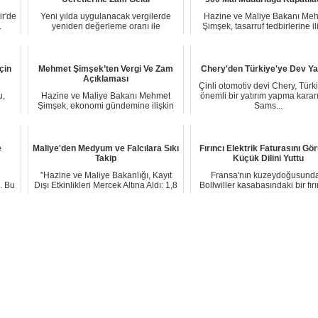
r'de
Yeni yılda uygulanacak vergilerde
Hazine ve Maliye Bakanı Me
.
yeniden değerleme oranı ile
Şimşek, tasarruf tedbirlerine il
uygulanacak harç t...
Cumhurbaşka...
çin
Mehmet Şimşek’ten Vergi Ve Zam
Chery'den Türkiye'ye Dev Ya
Açıklaması
Çinli otomotiv devi Chery, Türk
u,
Hazine ve Maliye Bakanı Mehmet
önemli bir yatırım yapma kararı
Şimşek, ekonomi gündemine ilişkin
Sams...
yaptığı açıklam...
e
Maliye'den Medyum ve Falcılara Sıkı
Fırıncı Elektrik Faturasını Gö
Takip
Küçük Dilini Yuttu
"Hazine ve Maliye Bakanlığı, Kayıt
Fransa'nın kuzeydoğusunda
. Bu
Dışı Etkinlikleri Mercek Altına Aldı: 1,8
Bollwiller kasabasındaki bir fır
Mil...
109 bin eurol...