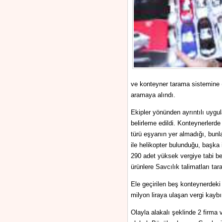
ve konteyner tarama sistemine (
aramaya alındı.
Ekipler yönünden ayrıntılı uygu
belirleme edildi. Konteynerlerd
türü eşyanın yer almadığı, bun
ile helikopter bulunduğu, başka
290 adet yüksek vergiye tabi bey
ürünlere Savcılık talimatları tar
Ele geçirilen beş konteynerdeki
milyon liraya ulaşan vergi kaybın
Olayla alakalı şeklinde 2 firma 