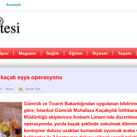
Anasayfa
Spor
Magazin
Sağlık
Eğitim
Siyaset
Yaşam
 kaçak eşya operasyonu
n : Yazar
Yorum Yok
Gümrük ve Ticaret Bakanlığından uygulanan bildirim
göre; İstanbul Gümrük Muhafaza Kaçakçılık İstihbara
Müdürlüğü ekiplerince Ambarlı Limanı’nda düzenlen
operasyonda, yurda kaçak şeklinde sokulmak dilenen
konteyner dolusu uzaktan kumandalı oyuncak araba 