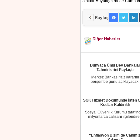
alakalı Büyükçekmece Cumhuriy
Paylaş
Diğer Haberler
Dünyaca Ünlü Dev Bankala
Tahminlerini Paylaştı
Merkez Bankası faiz kararını
perşembe günü açıklayacak.
Piyasaların merakla bekl...
SGK Hizmet Dökümünde İşten Ç
Kodları Kaldırıldı
Sosyal Güvenlik Kurumu tarafın
milyonlarca çalışanı ilgilendir
önemli bir d...
"Enflasyon Bizim de Canımız
Yakıyor"