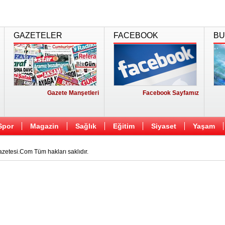
GAZETELER
FACEBOOK
BU
Gazete Manşetleri
Facebook Sayfamız
Spor
Magazin
Sağlık
Eğitim
Siyaset
Yaşam
etesi.Com Tüm hakları saklıdır.