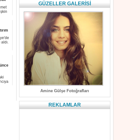
GÜZELLER GALERİSİ
hmet
işkin
tırım
iye'de
 aldı.
rünce
ki
ıncıya
Amine Gülşe Fotoğrafları
REKLAMLAR