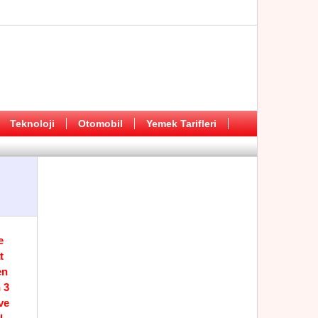
Teknoloji
Otomobil
Yemek Tarifleri
e
t
en
 3
ve