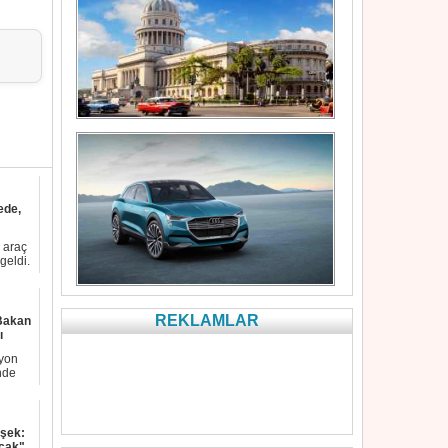
ede,
n araç
geldi.
REKLAMLAR
 Bakan
ı
yon
nde
mşek:
acak"