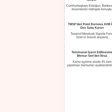
Cumhurbaşkanı Erdoğan, Balıkesi
düzenlenen mitingde konuştu
Gündemine yerel...
TMSF'den Point Bornova AVM İ
Dev Satış Kararı
Tasarruf Mevduatı Sigorta Fon
İzmir’in önemli alışveriş
merkezlerinden biri ol...
Temmuzun İşaret Edilmesin
Memur-Sen'den İtiraz
Kamu işçisine yüzde 45 zam
yapılması memurları ayaklandırdı
gelişme sonrası ...