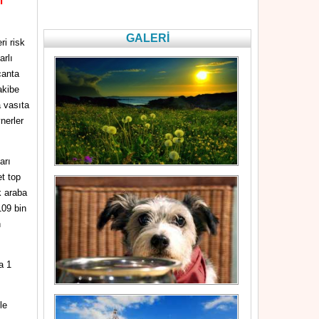
l
GALERİ
i risk
arlı
çanta
akibe
 vasıta
nerler
arı
t top
k araba
109 bin
n
a 1
le