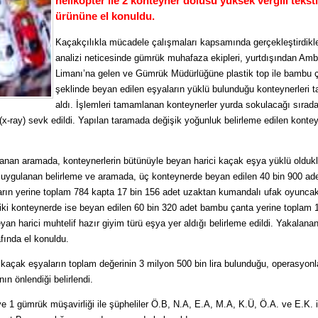
helikopter ile 2 konteyner dolusu yüksek vergili teksti
ürününe el konuldu.
Kaçakçılıkla mücadele çalışmaları kapsamında gerçekleştirdikler
analizi neticesinde gümrük muhafaza ekipleri, yurtdışından Amb
Limanı’na gelen ve Gümrük Müdürlüğüne plastik top ile bambu 
şeklinde beyan edilen eşyaların yüklü bulunduğu konteynerleri t
aldı. İşlemleri tamamlanan konteynerler yurda sokulacağı sırada
x-ray) sevk edildi. Yapılan taramada değişik yoğunluk belirleme edilen kontey
lanan aramada, konteynerlerin bütünüyle beyan harici kaçak eşya yüklü oldukl
e uygulanan belirleme ve aramada, üç konteynerde beyan edilen 40 bin 900 ade
ların yerine toplam 784 kapta 17 bin 156 adet uzaktan kumandalı ufak oyunca
 iki konteynerde ise beyan edilen 60 bin 320 adet bambu çanta yerine toplam 
an harici muhtelif hazır giyim türü eşya yer aldığı belirleme edildi. Yakalana
afında el konuldu.
 kaçak eşyaların toplam değerinin 3 milyon 500 bin lira bulunduğu, operasyonl
ın önlendiği belirlendi.
ve 1 gümrük müşavirliği ile şüpheliler Ö.B, N.A, E.A, M.A, K.Ü, Ö.A. ve E.K. i