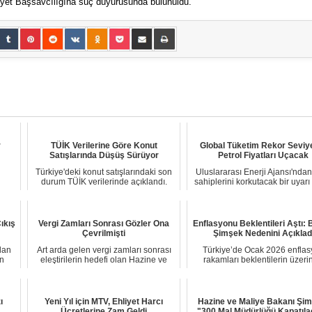
et Başsavcılığına suç duyurusunda bulunuldu.
r
TÜİK Verilerine Göre Konut
Global Tüketim Rekor Seviy
Satışlarında Düşüş Sürüyor
Petrol Fiyatları Uçacak
Türkiye'deki konut satışlarındaki son
Uluslararası Enerji Ajansı'nda
durum TÜİK verilerinde açıklandı.
sahiplerini korkutacak bir uyarı 
Buna gör...
Pet...
ıkış
Vergi Zamları Sonrası Gözler Ona
Enflasyonu Beklentileri Aştı:
Çevrilmişti
Şimşek Nedenini Açıklad
dan
Art arda gelen vergi zamları sonrası
Türkiye’de Ocak 2026 enflas
en
eleştirilerin hedefi olan Hazine ve
rakamları beklentilerin üzeri
Maliye ...
gelerek ekonomi ...
ı
Yeni Yıl için MTV, Ehliyet Harcı
Hazine ve Maliye Bakanı Şi
Ücretlerine Zam Geldi
"300 Mal Müdürlüğü Kapatıl