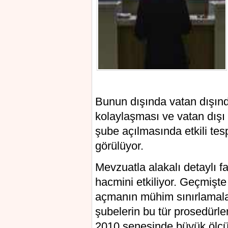
Bunun dışında vatan dışınd
kolaylaşması ve vatan dışı 
şube açılmasında etkili tesp
görülüyor.
Mevzuatla alakalı detaylı f
hacmini etkiliyor. Geçmişte 
açmanın mühim sınırlamalar
şubelerin bu tür prosedürler
2010 senesinde büyük ölçüde