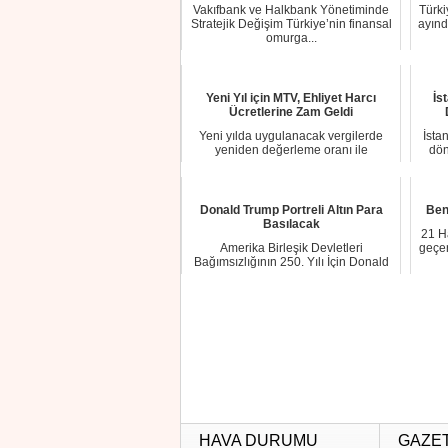
Vakıfbank ve Halkbank Yönetiminde
Türki
Stratejik Değişim Türkiye’nin finansal
ayınd
omurga...
Yeni Yıl için MTV, Ehliyet Harcı
İs
Ücretlerine Zam Geldi
Yeni yılda uygulanacak vergilerde
İsta
yeniden değerleme oranı ile
dön
uygulanacak harç t...
Donald Trump Portreli Altın Para
Ben
Basılacak
21 H
Amerika Birleşik Devletleri
geçer
Bağımsızlığının 250. Yılı İçin Donald
Trump Portreli...
HAVA DURUMU
GAZE