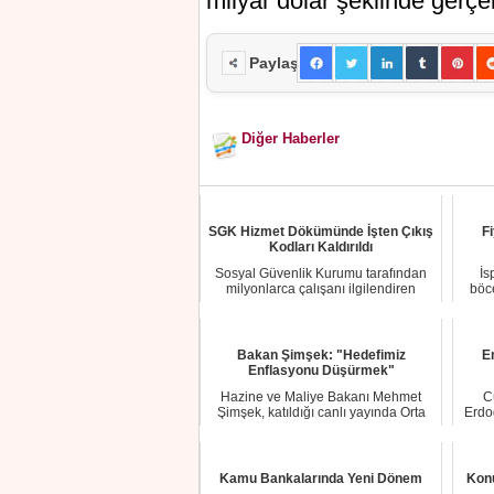
milyar dolar şeklinde gerçek
Paylaş
Diğer Haberler
SGK Hizmet Dökümünde İşten Çıkış
Fi
Kodları Kaldırıldı
Sosyal Güvenlik Kurumu tarafından
İs
milyonlarca çalışanı ilgilendiren
böc
önemli bir d...
Bakan Şimşek: "Hedefimiz
E
Enflasyonu Düşürmek"
Hazine ve Maliye Bakanı Mehmet
C
Şimşek, katıldığı canlı yayında Orta
Erdo
Vadeli Progr...
Kamu Bankalarında Yeni Dönem
Konu