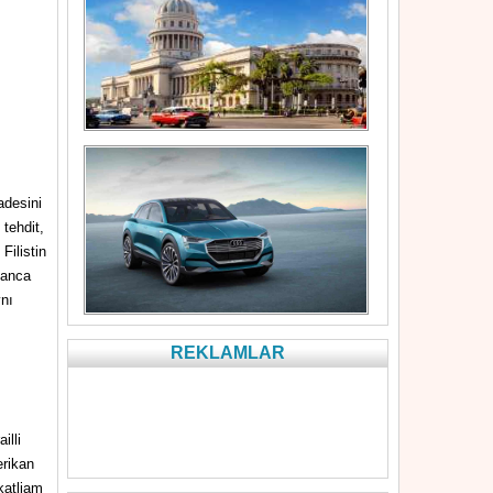
adesini
tehdit,
 Filistin
manca
ynı
REKLAMLAR
illi
erikan
katliam