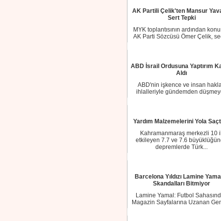
AK Partili Çelik'ten Mansur Yav
Sert Tepki
MYK toplantısının ardından kon
AK Parti Sözcüsü Ömer Çelik, s
sürecinde ...
ABD İsrail Ordusuna Yaptırım Ka
Aldı
ABD'nin işkence ve insan hakla
ihlalleriyle gündemden düşme
İsrail ordusunu...
Yardım Malzemelerini Yola Saçt
Kahramanmaraş merkezli 10 il
etkileyen 7.7 ve 7.6 büyüklüğü
depremlerde Türk...
Barcelona Yıldızı Lamine Yamal
Skandalları Bitmiyor
Lamine Yamal: Futbol Sahasın
Magazin Sayfalarına Uzanan Gen
Fırtınası Ba...