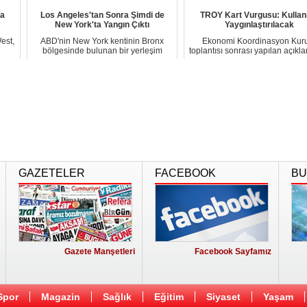
ya
Los Angeles'tan Sonra Şimdi de
TROY Kart Vurgusu: Kullan
New York'ta Yangın Çıktı
Yaygınlaştırılacak
est,
ABD'nin New York kentinin Bronx
Ekonomi Koordinasyon Kur
bölgesinde bulunan bir yerleşim
toplantısı sonrası yapılan açıkl
alanında büyük b...
enflasyonla m...
GAZETELER
FACEBOOK
BU
Gazete Manşetleri
Facebook Sayfamız
Spor
Magazin
Sağlık
Eğitim
Siyaset
Yaşam