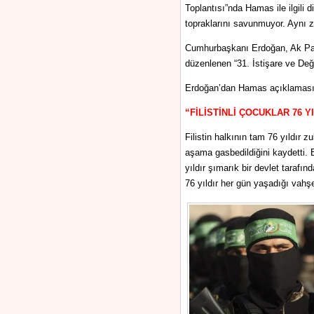
Toplantısı”nda Hamas ile ilgili 
topraklarını savunmuyor. Aynı 
Cumhurbaşkanı Erdoğan, Ak Part
düzenlenen “31. İstişare ve Değ
Erdoğan’dan Hamas açıklaması: 
“FİLİSTİNLİ ÇOCUKLAR 76 
Filistin halkının tam 76 yıldır z
aşama gasbedildiğini kaydetti. Er
yıldır şımarık bir devlet tarafı
76 yıldır her gün yaşadığı vahşe