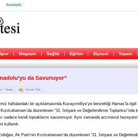
Anasayfa
Spor
Magazin
Sağlık
Eğitim
Siyaset
Yaşam
nadolu’yu da Savunuyor”
n : Yazar
Yorum Yok
z haftalardaki bir açıklamasında Kuvayımilliye’ye benzettiği Hamas’la ilgili 
ra Kızılcahamam’da düzenlenen “31. İstişare ve Değerlendirme Toplantısı”nda
lkı sadece kendi topraklarını savunmuyor. Aynı zamanda arzımevut hezeyanın
ni kullandı.
doğan, Ak Parti’nin Kızılcahamam’da düzenlenen “31. İstişare ve Değerlend