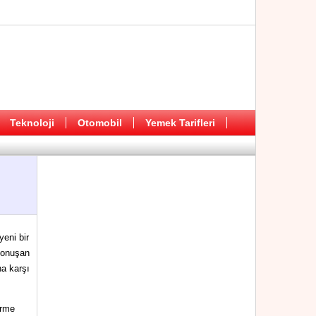
Teknoloji
Otomobil
Yemek Tarifleri
yeni bir
 konuşan
a karşı
irme