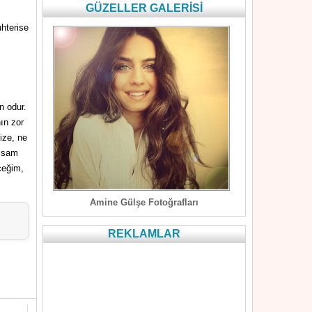
GÜZELLER GALERİSİ
hterise
n odur.
ın zor
ize, ne
alsam
ceğim,
Amine Gülşe Fotoğrafları
REKLAMLAR