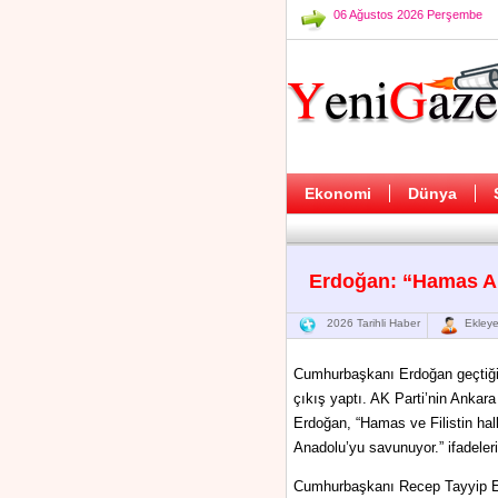
06 Ağustos 2026 Perşembe
Ekonomi
Dünya
Erdoğan: “Hamas A
2026 Tarihli Haber
Ekleye
Cumhurbaşkanı Erdoğan geçtiğimi
çıkış yaptı. AK Parti’nin Anka
Erdoğan, “Hamas ve Filistin ha
Anadolu’yu savunuyor.” ifadeleri
Cumhurbaşkanı Recep Tayyip Er