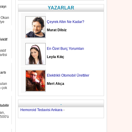
yayı
YAZARLAR
: Okan
Çeyrek Altın Ne Kadar?
lye
Murat Dilsiz
eklif
En Özel Burç Yorumları
klif
rtisi
Leyla Kılıç
artı
Elektrikli Otomobil Ürettiler
r
Mert Akça
bulan
n çok
.
abilir
Hemoroid Tedavisi Ankara
-
an,
 500'ü