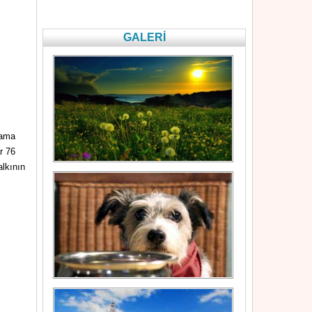
GALERİ
şama
r 76
alkının