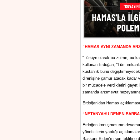
“HAMAS AYNI ZAMANDA AR
“Türkiye olarak bu zulme, bu kat
kullanan Erdoğan, “Tüm imkanlar
küstahlık bunu değiştirmeyecek. Var
direnişine çamur atacak kadar vi
bir mücadele verdiklerini gayet 
zamanda arzımevut hezeyanına 
Erdoğan’dan Hamas açıklaması: 
“NETANYAHU DENEN BARBARA
Erdoğan konuşmasının devamında, 
yöneticilerin yaptığı açıklamal
Başkanı Biden’ın son teklifine