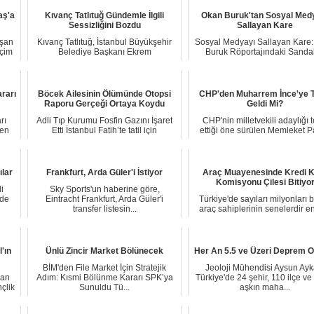
aş'a
Kıvanç Tatlıtuğ Gündemle İlgili
Okan Buruk'tan Sosyal Med
Sessizliğini Bozdu
Sallayan Kare
uşan
Kıvanç Tatlıtuğ, İstanbul Büyükşehir
Sosyal Medyayı Sallayan Kare
eçim
Belediye Başkanı Ekrem
Buruk Röportajındaki Sanda
İmamoğlu'nun tutukla...
Detayı Gündem O...
rarı
Böcek Ailesinin Ölümünde Otopsi
CHP'den Muharrem İnce'ye T
Raporu Gerçeği Ortaya Koydu
Geldi Mi?
rı
Adli Tıp Kurumu Fosfin Gazını İşaret
CHP'nin milletvekili adaylığı te
yen
Etti İstanbul Fatih’te tatil için
ettiği öne sürülen Memleket Pa
konaklad...
Genel B...
ılar
Frankfurt, Arda Güler'i İstiyor
Araç Muayenesinde Kredi K
Komisyonu Çilesi Bitiyo
i
Sky Sports'un haberine göre,
nde
Eintracht Frankfurt, Arda Güler'i
Türkiye'de sayıları milyonları 
transfer listesin...
araç sahiplerinin senelerdir e
şikayet...
'ın
Ünlü Zincir Market Bölünecek
Her An 5.5 ve Üzeri Deprem Ol
BİM'den File Market İçin Stratejik
Jeoloji Mühendisi Aysun Ayk
dan
Adım: Kısmi Bölünme Kararı SPK’ya
Türkiye'de 24 şehir, 110 ilçe ve
çlik
Sunuldu Tü...
aşkın maha...