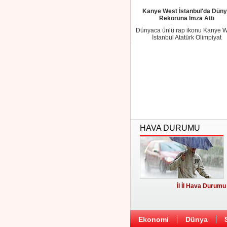
Kanye West İstanbul'da Dün
Rekoruna İmza Attı
Dünyaca ünlü rap ikonu Kanye W
İstanbul Atatürk Olimpiyat
Stadyumu'nda gerçe...
HAVA DURUMU
İl İl Hava Durumu
Ekonomi
Dünya