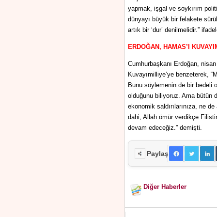
yapmak, işgal ve soykırım politi
dünyayı büyük bir felakete sü
artık bir ‘dur’ denilmelidir.” ifade
ERDOĞAN, HAMAS’I KUVAYI
Cumhurbaşkanı Erdoğan, nisan 
Kuvayımilliye’ye benzeterek, “M
Bunu söylemenin de bir bedeli 
olduğunu biliyoruz. Ama bütün dü
ekonomik saldırılarınıza, ne d
dahi, Allah ömür verdikçe Fili
devam edeceğiz.” demişti.
Paylaş
Diğer Haberler