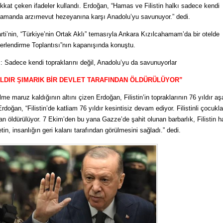
dikkat çeken ifadeler kullandı. Erdoğan, “Hamas ve Filistin halkı sadece kendi
zamanda arzımevut hezeyanına karşı Anadolu’yu savunuyor.” dedi.
i’nin, “Türkiye’nin Ortak Aklı” temasıyla Ankara Kızılcahamam’da bir otelde
erlendirme Toplantısı”nın kapanışında konuştu.
Sadece kendi topraklarını değil, Anadolu’yu da savunuyorlar
YILDIR ŞIMARIK BİR DEVLET TARAFINDAN ÖLDÜRÜLÜYOR”
ulme maruz kaldığının altını çizen Erdoğan, Filistin’in topraklarının 76 yıldır a
doğan, “Filistin’de katliam 76 yıldır kesintisiz devam ediyor. Filistinli çocukla
ndan öldürülüyor. 7 Ekim’den bu yana Gazze’de şahit olunan barbarlık, Filistin h
tin, insanlığın geri kalanı tarafından görülmesini sağladı.” dedi.