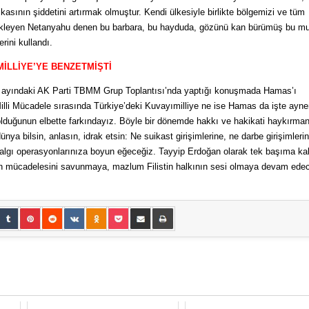
kasının şiddetini artırmak olmuştur. Kendi ülkesiyle birlikte bölgemizi ve tüm
rükleyen Netanyahu denen bu barbara, bu hayduda, gözünü kan bürümüş bu mu
lerini kullandı.
MİLLİYE’YE BENZETMİŞTİ
ayındaki AK Parti TBMM Grup Toplantısı’nda yaptığı konuşmada Hamas’ı
illi Mücadele sırasında Türkiye’deki Kuvayımilliye ne ise Hamas da işte ayne
olduğunun elbette farkındayız. Böyle bir dönemde hakkı ve hakikati haykırman
nya bilsin, anlasın, idrak etsin: Ne suikast girişimlerine, ne darbe girişimlerin
e algı operasyonlarınıza boyun eğeceğiz. Tayyip Erdoğan olarak tek başıma k
stin mücadelesini savunmaya, mazlum Filistin halkının sesi olmaya devam ede