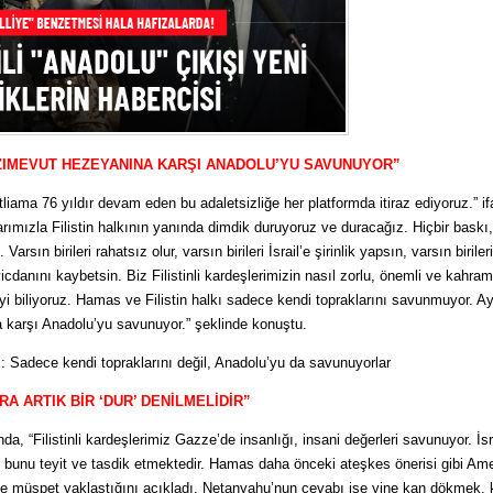
ZIMEVUT HEZEYANINA KARŞI ANADOLU’YU SAVUNUYOR”
liama 76 yıldır devam eden bu adaletsizliğe her platformda itiraz ediyoruz.” if
ımızla Filistin halkının yanında dimdik duruyoruz ve duracağız. Hiçbir baskı, 
sın birileri rahatsız olur, varsın birileri İsrail’e şirinlik yapsın, varsın birileri
cdanını kaybetsin. Biz Filistinli kardeşlerimizin nasıl zorlu, önemli ve kahra
iyi biliyoruz. Hamas ve Filistin halkı sadece kendi topraklarını savunmuyor. A
karşı Anadolu’yu savunuyor.” şeklinde konuştu.
Sadece kendi topraklarını değil, Anadolu’yu da savunuyorlar
 ARTIK BİR ‘DUR’ DENİLMELİDİR”
“Filistinli kardeşlerimiz Gazze’de insanlığı, insani değerleri savunuyor. İsra
ar bunu teyit ve tasdik etmektedir. Hamas daha önceki ateşkes önerisi gibi Am
 de müspet yaklaştığını açıkladı. Netanyahu’nun cevabı ise yine kan dökmek, 