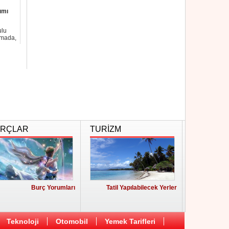
ımı
ulu
amada,
RÇLAR
TURİZM
Burç Yorumları
Tatil Yapılabilecek Yerler
Teknoloji
Otomobil
Yemek Tarifleri