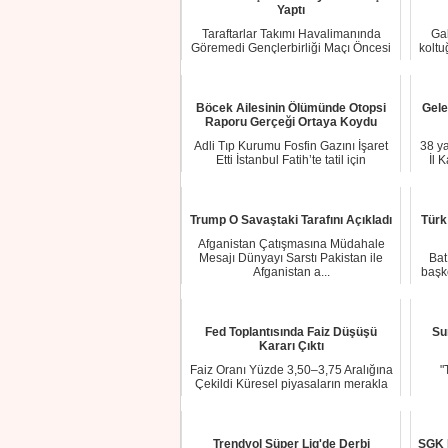
Yaptı
Taraftarlar Takımı Havalimanında
Gal
Göremedi Gençlerbirliği Maçı Öncesi
koltu
Kafile Kar...
Böcek Ailesinin Ölümünde Otopsi
Gele
Raporu Gerçeği Ortaya Koydu
Adli Tıp Kurumu Fosfin Gazını İşaret
38 ya
Etti İstanbul Fatih’te tatil için
İl 
konaklad...
Trump O Savaştaki Tarafını Açıkladı
Türk 
Afganistan Çatışmasına Müdahale
Mesajı Dünyayı Sarstı Pakistan ile
Bat
Afganistan a...
başke
Fed Toplantısında Faiz Düşüşü
Su
Kararı Çıktı
Faiz Oranı Yüzde 3,50–3,75 Aralığına
"
Çekildi Küresel piyasaların merakla
takip ...
Trendyol Süper Lig'de Derbi
SGK 