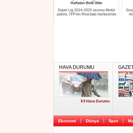
Haftaları Belli Oldu
Süper Lig 2024-2025 sezonu fikstür
Sosy
çekimi, TFF'nin Riva'daki merkezinde
mi
yapıldı....
HAVA DURUMU
GAZE
İl İl Hava Durumu
Ekonomi
Dünya
Spor
Ma