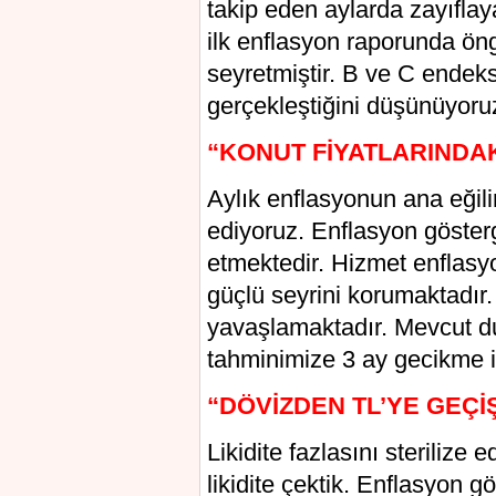
takip eden aylarda zayıfla
ilk enflasyon raporunda ö
seyretmiştir. B ve C endeks
gerçekleştiğini düşünüyoru
“KONUT FİYATLARINDAK
Aylık enflasyonun ana eğil
ediyoruz. Enflasyon gösterg
etmektedir. Hizmet enflasy
güçlü seyrini korumaktadır. 
yavaşlamaktadır. Mevcut du
tahminimize 3 ay gecikme i
“DÖVİZDEN TL’YE GEÇİ
Likidite fazlasını sterilize 
likidite çektik. Enflasyon g