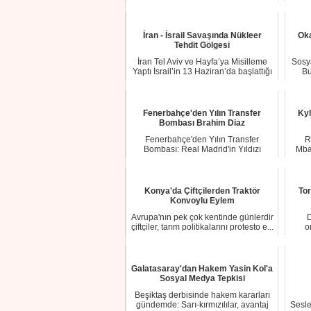
Galatasaray, ...
İran - İsrail Savaşında Nükleer
Oka
Tehdit Gölgesi
İran Tel Aviv ve Hayfa’ya Misilleme
Sosy
Yaptı İsrail’in 13 Haziran’da başlattığı
Bu
ha...
Fenerbahçe'den Yılın Transfer
Kyl
Bombası Brahim Diaz
Fenerbahçe'den Yılın Transfer
R
Bombası: Real Madrid'in Yıldızı
Mba
Brahim Diaz Gündem...
Konya'da Çiftçilerden Traktör
To
Konvoylu Eylem
Avrupa'nın pek çok kentinde günlerdir
D
çiftçiler, tarım politikalarını protesto e...
o
Galatasaray'dan Hakem Yasin Kol'a
Sosyal Medya Tepkisi
Beşiktaş derbisinde hakem kararları
gündemde: Sarı-kırmızılılar, avantaj
Sesle