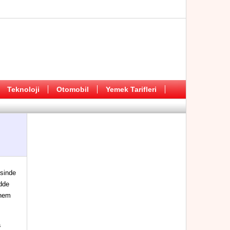
Teknoloji
Otomobil
Yemek Tarifleri
isinde
adde
 hem
a