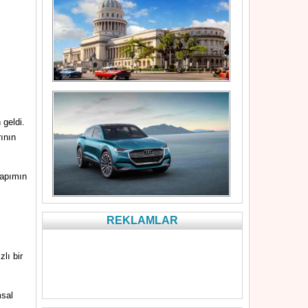
 geldi.
ının
yapımın
REKLAMLAR
lı bir
msal