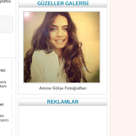
oyuncu
GÜZELLER GALERİSİ
isi:
arış
kanı
Amine Gülşe Fotoğrafları
REKLAMLAR
an
bir
bancı