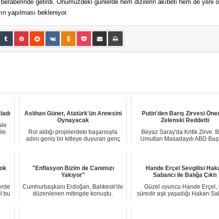
 beraberinde getirdi. Önümüzdeki günlerde hem dizilerin akıbeti hem de yeni 
arın yapılması bekleniyor.
ladı
Aslıhan Güner, Atatürk'ün Annesini
Putin'den Barış Zirvesi Öner
Oynayacak
Zelenski Reddetti
ale
ile
Rol aldığı projelerdeki başarısıyla
Beyaz Saray'da Kritik Zirve: B
adını geniş bir kitleye duyuran genç
Umutları Masadaydı ABD Baş
oyuncu ...
Donald Trump,...
Çok
"Enflasyon Bizim de Canımızı
Hande Erçel Sevgilisi Hak
Yakıyor"
Sabancı ile Balığa Çıktı
erde
Cumhurbaşkanı Erdoğan, Balıkesir'de
Güzel oyuncu Hande Erçel, 
l bu
düzenlenen mitingde konuştu.
süredir aşk yaşadığı Hakan Sa
Gündemine yerel...
ile balığa çıkt...