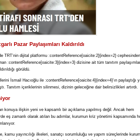
arlı Pazar Paylaşımları Kaldırıldı
e TRT’nin dijital platformu :contentReference[oaicite:2]{index=2} cephesinden
an :contentReference[oaicite:3]{index=3} dizisine ait tüm tanıtım paylaşımlar
ırıldığı görüldü.
erini İsmail Hacıoğlu ile :contentReference[oaicite:4]{index=4}’ın paylaştığı 
 Tanıtım içeriklerinin silinmesi, dizinin geleceğine dair belirsizlikleri artırdı.
iyor
an konuya ilişkin yeni ve kapsamlı bir açıklama yapılmış değil. Ancak hem
erde eş zamanlı olarak atılan bu adımlar, kurumun kriz yönetimi kapsamında hız
mlanıyor.
, kamu yayıncılığı ilkeleri, sanatçı sorumluluğu ve yapım süreçlerinde kuru