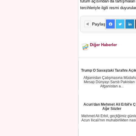
tutum açısından da tartışmaları
tercihleriyle ilgili resmi duyurul
Paylaş
Diğer Haberler
Trump O Savaştaki Tarafını Açık
Afganistan Çatışmasına Müdah
Mesajı Dünyayı Sarstı Pakistan 
Afganistan a...
Acun'dan Mehmet Ali Erbil'e 
Ağır Sözler
Mehmet Ali Erbil, geçtiğimiz günl
Acun Ilıcalı'nın muhabirlikten nası
ka...