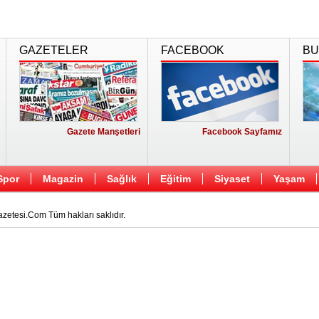
GAZETELER
FACEBOOK
BU
Gazete Manşetleri
Facebook Sayfamız
Spor
Magazin
Sağlık
Eğitim
Siyaset
Yaşam
etesi.Com Tüm hakları saklıdır.