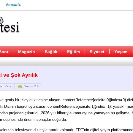
Anasayfa
Spor
Magazin
Sağlık
Eğitim
Siyaset
Yaşam
i ve Şok Ayrılık
n : Yazar
Yorum Yok
 geniş bir izleyici kitlesine ulaşan :contentReference[oaicite:0]{index=0} diz
ı. Dizinin başrol oyuncusu :contentReference[oaicite:1]{index=1}, yasaklı m
dından projeden çıkarıldı. 2026 yılı itibarıyla kamuoyuna yansıyan bu gelişme,
orm cephesinde önemli sonuçlar doğurdu.
lnızca televizyon dizisiyle sınırlı kalmadı; TRT’nin dijital yayın platformund