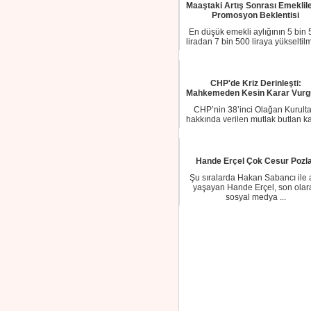
Maaştaki Artış Sonrası Emeklil
Promosyon Beklentisi
En düşük emekli aylığının 5 bin 
liradan 7 bin 500 liraya yükseltilm
emek...
CHP'de Kriz Derinleşti:
Mahkemeden Kesin Karar Vurg
CHP’nin 38’inci Olağan Kurulta
hakkında verilen mutlak butlan ka
sonrası y...
Hande Erçel Çok Cesur Pozl
Şu sıralarda Hakan Sabancı ile 
yaşayan Hande Erçel, son olar
sosyal medya ...