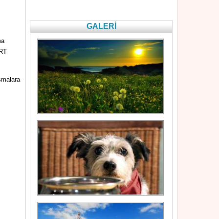
GALERİ
ma
TRT
ışmalara