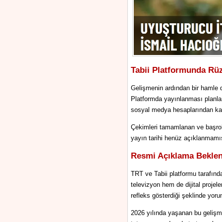
Tabii Platformunda Rüzg
Gelişmenin ardından bir hamle d
Platformda yayınlanması planlan
sosyal medya hesaplarından kald
Çekimleri tamamlanan ve başroll
yayın tarihi henüz açıklanmamıştı.
Resmi Açıklama Beklen
TRT ve Tabii platformu tarafınd
televizyon hem de dijital projel
refleks gösterdiği şeklinde yoru
2026 yılında yaşanan bu gelişme