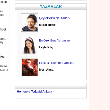
ı İlk
YAZARLAR
nu:
dan
Çeyrek Altın Ne Kadar?
Murat Dilsiz
ttiği
larına
En Özel Burç Yorumları
rıyı
Leyla Kılıç
İzni
Elektrikli Otomobil Ürettiler
etleme
Mert Akça
masına
.
Hemoroid Tedavisi Ankara
-