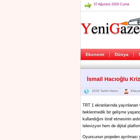
07 Ağustos 2026 Cuma
Ekonomi
Dünya
İsmail Hacıoğlu Kriz
2026 Tarihli Haber
Ekleye
TRT 1 ekranlarında yayınlanan ve
beklenmedik bir gelişme yaşand
kullandığını itiraf etmesinin ar
televizyon hem de dijital platf
Oyuncunun projeden ayrılması ya