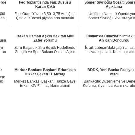
erde
Fed Toplantısında Faiz Düşüşü
Somer Sivrioğlu Gözaltı Sonras
Kararı Çıktı
Açıklama
500
Faiz Oranı Yüzde 3,50–3,75 Aralığına
Ünlülere Narkotik Operasyo
esi,
Çekildi Küresel piyasaların merakla
Somer Sivrioğlu Avustralya’
takip ...
Dönüş Yolunda İsta...
Bakan Osman Aşkın Bak'tan Milli
Lübnan'da Cihazların İnfilak E
usu
Zafer Yorumu
An Kan Dondurdu
yı
Zoru Başardık Sıra Büyük Hedeflerde
İsrail, Lübnan'daki çağrı cihaz
rarı
Gençlik ve Spor Bakanı Osman Aşkın
sızarak patlattı. Korkunç saldı
Bak, A M...
Lübnan...
ar
Merkez Bankası Başkanı Erkan'dan
BDDK, Yeni Banka Faaliyet 
Dikkat Çeken TL Mesajı
Verdi
aşk
ak
Merkez Bankası Başkanı Hafize Gaye
Bankacılık Düzenleme ve Den
Erkan, OVP'nin açıklanmasının
Kurumu, 3 yeni bankanın kurul
ardından Türkiy...
onay verdi...