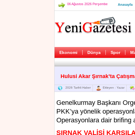
06 Ağustos 2026 Perşembe
Anasayfa
Ekonomi
Dünya
Spor
M
Hulusi Akar Şırnak’ta Çatış
2026 Tarihli Haber
Ekleyen : Yazar
Genelkurmay Başkanı Orgene
PKK’ya yönelik operasyonlar
Operasyonlara dair brifing a
ŞIRNAK VALİSİ KARŞIL