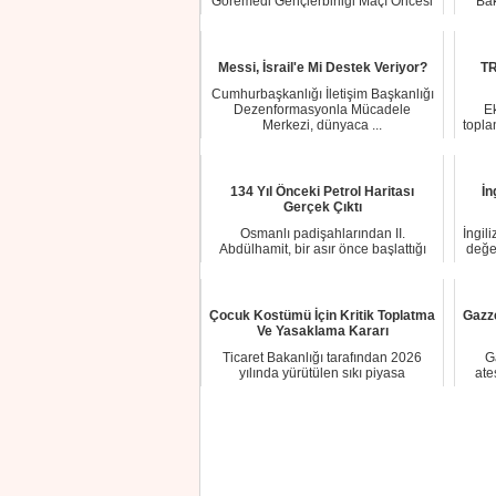
Göremedi Gençlerbirliği Maçı Öncesi
Bak
Kafile Kar...
Messi, İsrail'e Mi Destek Veriyor?
TR
Cumhurbaşkanlığı İletişim Başkanlığı
Dezenformasyonla Mücadele
E
Merkezi, dünyaca ...
topla
134 Yıl Önceki Petrol Haritası
İn
Gerçek Çıktı
Osmanlı padişahlarından II.
İngil
Abdülhamit, bir asır önce başlattığı
değer
petrol arama ça...
Çocuk Kostümü İçin Kritik Toplatma
Gazz
Ve Yasaklama Kararı
Ticaret Bakanlığı tarafından 2026
G
yılında yürütülen sıkı piyasa
ate
denetimleri kaps...