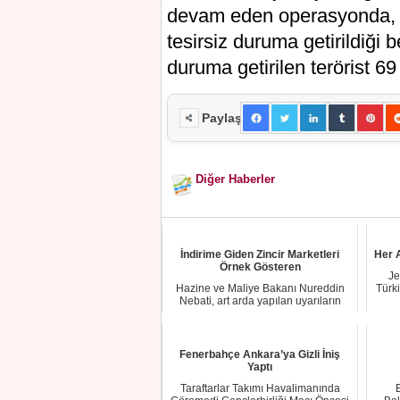
devam eden operasyonda, 14
tesirsiz duruma getirildiği 
duruma getirilen terörist 6
Paylaş
Diğer Haberler
İndirime Giden Zincir Marketleri
Her A
Örnek Gösteren
Je
Hazine ve Maliye Bakanı Nureddin
Türki
Nebati, art arda yapılan uyarıların
ardından sa...
Fenerbahçe Ankara’ya Gizli İniş
Yaptı
Taraftarlar Takımı Havalimanında