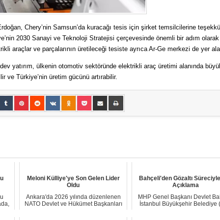
oğan, Chery’nin Samsun’da kuracağı tesis için şirket temsilcilerine teşekkü
ye’nin 2030 Sanayi ve Teknoloji Stratejisi çerçevesinde önemli bir adım olarak
ktrikli araçlar ve parçalarının üretileceği tesiste ayrıca Ar-Ge merkezi de yer al
dev yatırım, ülkenin otomotiv sektöründe elektrikli araç üretimi alanında büyü
r ve Türkiye’nin üretim gücünü artırabilir.
ğu
Meloni Külliye'ye Son Gelen Lider
Bahçeli'den Gözaltı Süreciyle İ
Oldu
Açıklama
ru
Ankara'da 2026 yılında düzenlenen
MHP Genel Başkanı Devlet Bah
ada,
NATO Devlet ve Hükümet Başkanları
İstanbul Büyükşehir Belediye 
Zirvesi kaps...
Başkanı Ekr...