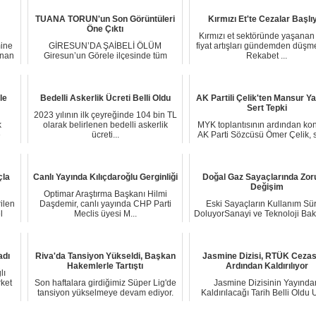
TUANA TORUN'un Son Görüntüleri
Kırmızı Et'te Cezalar Başlı
Öne Çıktı
Kırmızı et sektöründe yaşanan 
ine
GİRESUN’DA ŞAİBELİ ÖLÜM
fiyat artışları gündemden düş
anan
Giresun’un Görele ilçesinde tüm
Rekabet ...
Türkiye’yi sarsan ve be...
le
Bedelli Askerlik Ücreti Belli Oldu
AK Partili Çelik'ten Mansur Y
Sert Tepki
2023 yılının ilk çeyreğinde 104 bin TL
k
olarak belirlenen bedelli askerlik
MYK toplantısının ardından ko
e
ücreti...
AK Parti Sözcüsü Ömer Çelik, 
sürecinde ...
çla
Canlı Yayında Kılıçdaroğlu Gerginliği
Doğal Gaz Sayaçlarında Zor
Değişim
Optimar Araştırma Başkanı Hilmi
rilen
Daşdemir, canlı yayında CHP Parti
Eski Sayaçların Kullanım Sür
l
Meclis üyesi M...
DoluyorSanayi ve Teknoloji Baka
2014 ile 2...
adı
Riva'da Tansiyon Yükseldi, Başkan
Jasmine Dizisi, RTÜK Cezas
Hakemlerle Tartıştı
Ardından Kaldırılıyor
lı
ket
Son haftalara girdiğimiz Süper Lig'de
Jasmine Dizisinin Yayında
tansiyon yükselmeye devam ediyor.
Kaldırılacağı Tarih Belli Oldu
MHK Başk...
süredir Türkiye'...