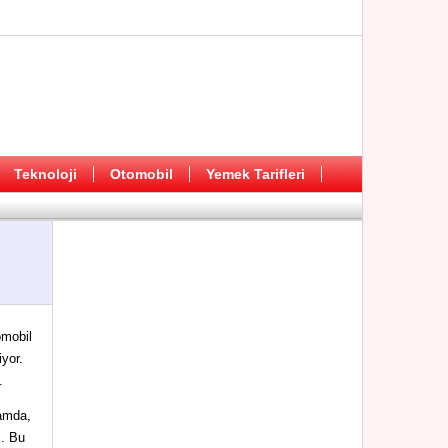
Teknoloji
Otomobil
Yemek Tarifleri
omobil
iyor.
.
ramda,
i. Bu