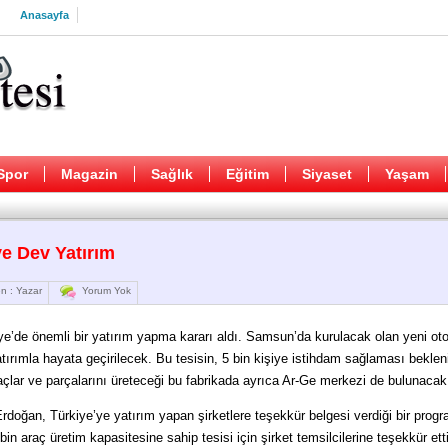
Anasayfa
Spor
Magazin
Sağlık
Eğitim
Siyaset
Yaşam
e Dev Yatırım
n : Yazar
Yorum Yok
iye’de önemli bir yatırım yapma kararı aldı. Samsun’da kurulacak olan yeni ot
yatırımla hayata geçirilecek. Bu tesisin, 5 bin kişiye istihdam sağlaması beklen
araçlar ve parçalarını üreteceği bu fabrikada ayrıca Ar-Ge merkezi de bulunacak
oğan, Türkiye’ye yatırım yapan şirketlere teşekkür belgesi verdiği bir prog
in araç üretim kapasitesine sahip tesisi için şirket temsilcilerine teşekkür ett