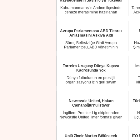
Kaybedenlerin Sayısı 6'ya Yükseldi
Kahramanmaraş'ın Andırın ilçesinde
Tarı
cenaze merasimine hazırlanan
Açı
kalabalığın aras...
Avrupa Parlamentosu ABD Ticaret
Anlaşmasını Askıya Aldı
Süreç Belirsizliğe Girdi Avrupa
Haz
Parlamentosu, ABD yönetiminin
Şimş
Grönland’a yöneli...
Torreira Uruguay Dünya Kupası
İm
Kadrosunda Yok
Dünya futbolunun en prestijli
T
organizasyonu için geri sayım
ki
sürerken, Uruguay Mi...
Newcastle United, Hakan
Türk
Çalhanoğlu'nu İstiyor
İngiltere Premier Lig ekiplerinden
N
Newcastle United, Inter forması giyen
Üçü
milli f...
Ünlü Zincir Market Bölünecek
İTO 