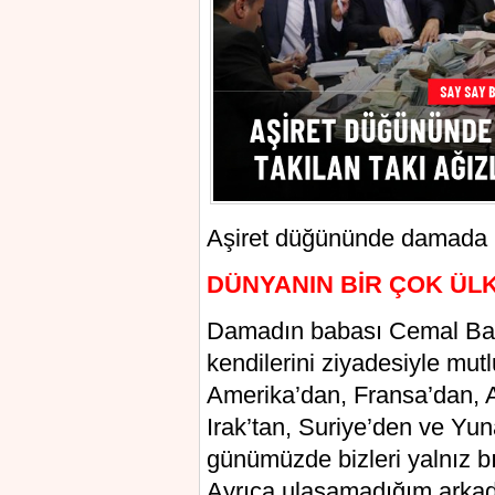
Aşiret düğününde damada 10 
DÜNYANIN BİR ÇOK ÜL
Damadın babası Cemal Bay
kendilerini ziyadesiyle mut
Amerika’dan, Fransa’dan, 
Irak’tan, Suriye’den ve Yun
günümüzde bizleri yalnız 
Ayrıca ulaşamadığım arkadaş