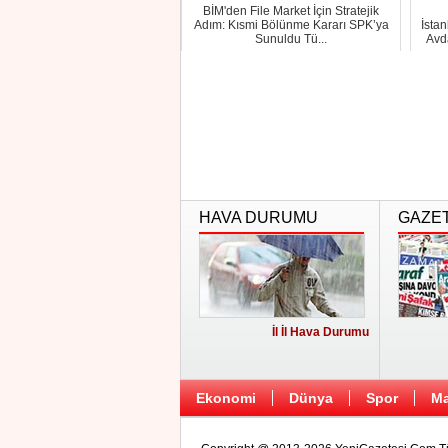
BİM'den File Market İçin Stratejik
Adım: Kısmi Bölünme Kararı SPK’ya
İsta
Sunuldu Tü...
Avd
HAVA DURUMU
GAZE
İl İl Hava Durumu
Ekonomi
Dünya
Spor
Ma