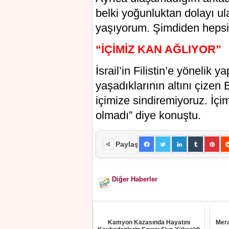
belki yoğunluktan dolayı u
yaşıyorum. Şimdiden hepsind
“İÇİMİZ KAN AĞLIYOR”
İsrail’in Filistin’e yönelik 
yaşadıklarının altını çizen B
içimize sindiremiyoruz. İçi
olmadı” diye konuştu.
Paylaş
Diğer Haberler
Kamyon Kazasında Hayatını
Mera