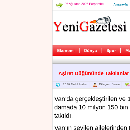
06 Ağustos 2026 Perşembe
Anasayfa
Ekonomi
Dünya
Spor
M
Aşiret Düğününde Takılanlar A
2026 Tarihli Haber
Ekleyen : Yazar
Van’da gerçekleştirilen ve 1
damada 10 milyon 150 bin lir
takıldı.
Van’ın sevilen ailelerinden