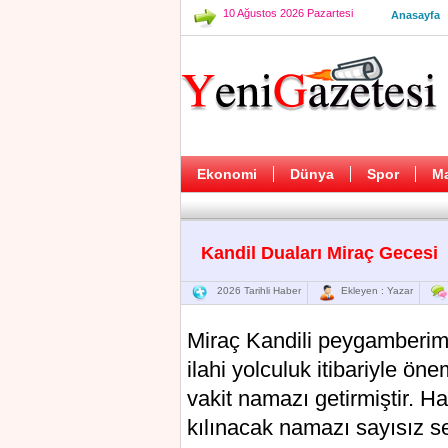
10 Ağustos 2026 Pazartesi
Anasayfa
Ekonomi
Dünya
Spor
M
Kandil Duaları Miraç Gecesi
2026 Tarihli Haber
Ekleyen : Yazar
Miraç Kandili peygamberim
ilahi yolculuk itibariyle ö
vakit namazı getirmiştir. H
kılınacak namazı sayısız se