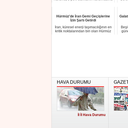
onay verdi...
Hürmüz'de İran Gemi Geçişlerine
Gala
İzin Şartı Getirdi
İran, küresel enerji taşımacılığının en
Beşi
kritik noktalarından biri olan Hürmüz
günd
Bo...
HAVA DURUMU
GAZE
İl İl Hava Durumu