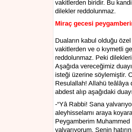
vakitlerden biridir. Bu kan
dilekler reddolunmaz.
Miraç gecesi peygamberim
Duaların kabul olduğu özel v
vakitlerden ve o kıymetli g
reddolunmaz. Peki dilekleri
Aşağıda vereceğimiz duayı 
isteği üzerine söylemiştir.
Resulallah! Allahü teâlâya 
abdest alıp aşağıdaki duayı
-“Yâ Rabbi! Sana yalvarı
aleyhisselamı araya koyara
Peygamberim Muhammed ale
yalvarıyorum. Senin hatırın