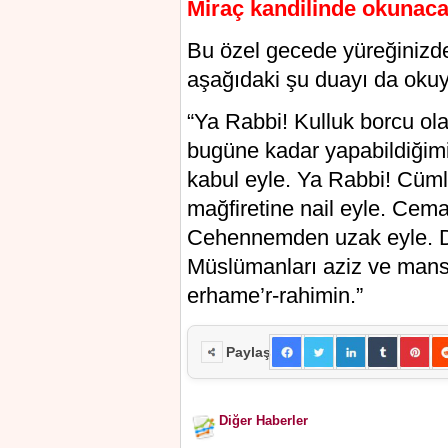
Miraç kandilinde okunaca
Bu özel gecede yüreğinizden
aşağıdaki şu duayı da okuya
“Ya Rabbi! Kulluk borcu olar
bugüne kadar yapabildiğimiz
kabul eyle. Ya Rabbi! Cüml
mağfiretine nail eyle. Cema
Cehennemden uzak eyle. Dü
Müslümanları aziz ve mans
erhame’r-rahimin.”
Paylaş
Diğer Haberler