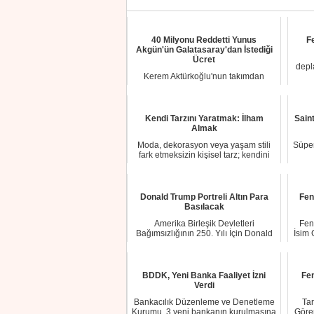
40 Milyonu Reddetti Yunus
F
Akgün'ün Galatasaray'dan İstediği
Ücret
depl
Kerem Aktürkoğlu'nun takımdan
ayrılmasından sonra ortaya koyduğu
performansla di...
Kendi Tarzını Yaratmak: İlham
Sain
Almak
Moda, dekorasyon veya yaşam stili
Süper
fark etmeksizin kişisel tarz; kendini
ifade et...
Donald Trump Portreli Altın Para
Fen
Basılacak
Amerika Birleşik Devletleri
Fen
Bağımsızlığının 250. Yılı İçin Donald
İsim 
Trump Portreli...
BDDK, Yeni Banka Faaliyet İzni
Fen
Verdi
Bankacılık Düzenleme ve Denetleme
Tar
Kurumu, 3 yeni bankanın kurulmasına
Göre