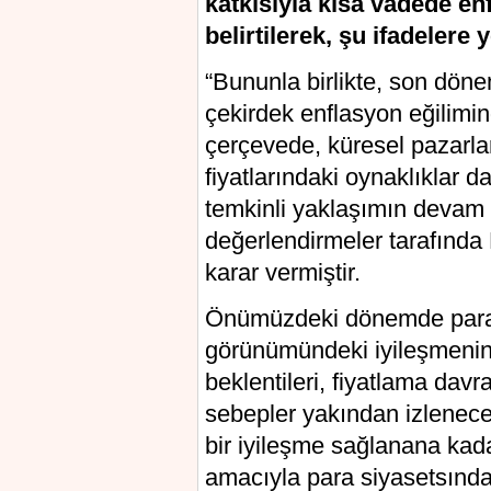
katkısıyla kısa vadede e
belirtilerek, şu ifadelere y
“Bununla birlikte, son dön
çekirdek enflasyon eğilimind
çerçevede, küresel pazarlard
fiyatlarındaki oynaklıklar 
temkinli yaklaşımın devam 
değerlendirmeler tarafında 
karar vermiştir.
Önümüzdeki dönemde para s
görünümündeki iyileşmenin 
beklentileri, fiyatlama dav
sebepler yakından izlenec
bir iyileşme sağlanana kada
amacıyla para siyasetsındak