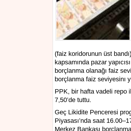
(faiz koridorunun üst bandı
kapsamında pazar yapıcısı b
borçlanma olanağı faiz se
borçlanma faiz seviyesinı yü
PPK, bir hafta vadeli repo i
7,50’de tuttu.
Geç Likidite Penceresi pr
Piyasası’nda saat 16.00–1
Merkez Bankası borçlanma f