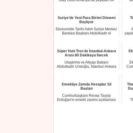
Olay Oldu Almanya’da yaşayan bir
be
gurbetçinin...
Suriye’de Yeni Para Birimi Dönemi
T
Başlıyor
Ekonomide Tarihi Adım Suriye Merkez
Bankası Başkanı Abdülkadir el
yapıl
Hasriya, ül...
Süper Hızlı Tren ile İstanbul-Ankara
Ek
Arası 80 Dakikaya İnecek
Ulaştırma ve Altyapı Bakanı
Ek
Abdulkadir Uraloğlu, İstanbul-Ankara
Cum
Süper Hızlı Tre...
Emekliye Zamda Hesaplar Sil
The
Baştan
Du
Cumhurbaşkanı Recep Tayyip
Erdoğan'ın emekli zammı açıklaması
T
milyonlarca kişiyi...
sekt