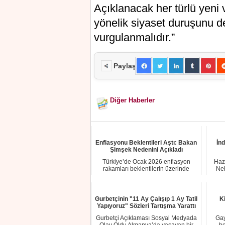
Açıklanacak her türlü yeni 
yönelik siyaset duruşunu d
vurgulanmalıdır.”
Paylaş
Diğer Haberler
Enflasyonu Beklentileri Aştı: Bakan
İnd
Şimşek Nedenini Açıkladı
Türkiye’de Ocak 2026 enflasyon
Haz
rakamları beklentilerin üzerinde
Neb
gelerek ekonomi ...
Gurbetçinin "11 Ay Çalışıp 1 Ay Tatil
K
Yapıyoruz" Sözleri Tartışma Yarattı
Gurbetçi Açıklaması Sosyal Medyada
Gay