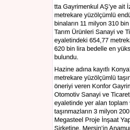
tta Gayrimenkul AŞ’ye ait İ
metrekare yüzölçümlü endüs
binaların 11 milyon 310 bin
Tarım Ürünleri Sanayi ve Ti
eyaletindeki 654,77 metrek
620 bin lira bedelle en yüks
bulundu.
Hazine adına kayıtlı Konya
metrekare yüzölçümlü taşın
öneriyi veren Konfor Gayri
Otomotiv Sanayi ve Ticaret
eyaletinde yer alan toplam
taşınmazların 3 milyon 200 
Megasteel Proje İnşaat Yap
Şirketine, Mersin’in Anamur