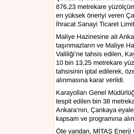
876,23 metrekare yüzölçüml
en yüksek öneriyi veren Ça
İhracat Sanayi Ticaret Limi
Maliye Hazinesine ait Anka
taşınmazların ve Maliye H
Valiliği’ne tahsis edilen, K
10 bin 13,25 metrekare yüz
tahsisinin iptal edilerek, 
alınmasına karar verildi.
Karayolları Genel Müdürlüğ
tespit edilen bin 38 metrek
Ankara’nın, Çankaya eyalet
kapsam ve programına alınm
Öte yandan, MİTAŞ Enerji v