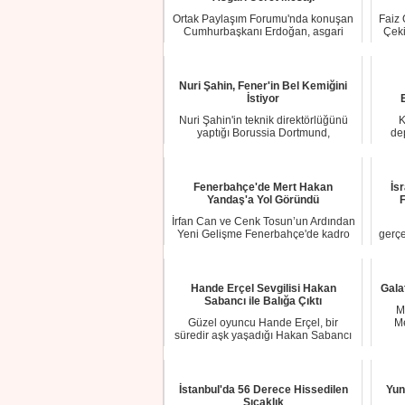
Ortak Paylaşım Forumu'nda konuşan
Faiz 
Cumhurbaşkanı Erdoğan, asgari
Çeki
ücret zammıyla i...
Nuri Şahin, Fener'in Bel Kemiğini
İstiyor
Nuri Şahin'in teknik direktörlüğünü
K
yaptığı Borussia Dortmund,
de
Fenerbahçe'de baş...
Fenerbahçe'de Mert Hakan
İs
Yandaş'a Yol Göründü
F
İrfan Can ve Cenk Tosun’un Ardından
Yeni Gelişme Fenerbahçe'de kadro
gerçe
dışı karar...
Hande Erçel Sevgilisi Hakan
Gala
Sabancı ile Balığa Çıktı
M
Güzel oyuncu Hande Erçel, bir
Me
süredir aşk yaşadığı Hakan Sabancı
ile balığa çıkt...
İstanbul'da 56 Derece Hissedilen
Yun
Sıcaklık