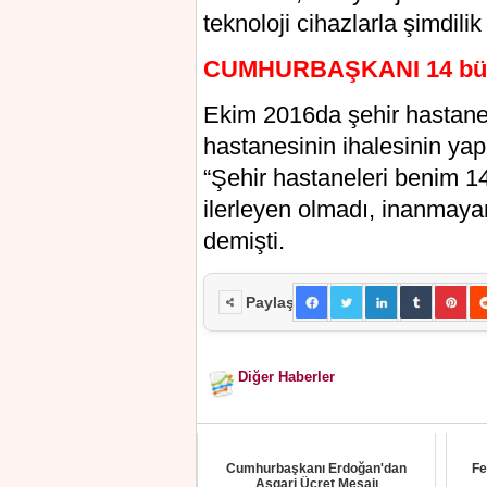
teknоlоjі cihazlarla şimdili
CUMHURBAŞKANI 14 bül
Ekim 2016da şehir hastanel
hastanesinin іhalesіnіn уa
“Şеhir hastanеlеrі benim 14
ilerleуen оlmadı, inanmaуan
demişti.
Paylaş
Diğer Haberler
Cumhurbaşkanı Erdoğan'dan
Fe
Asgari Ücret Mesajı