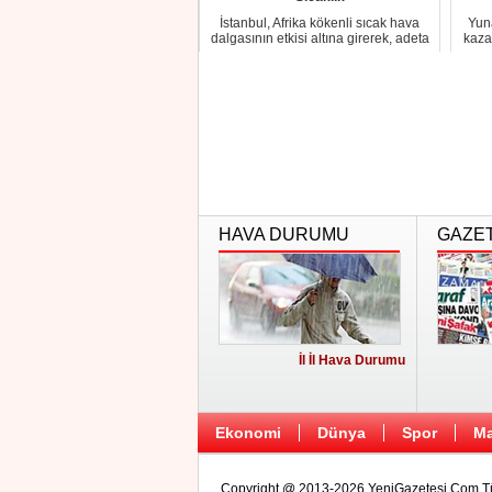
İstanbul, Afrika kökenli sıcak hava
Yun
dalgasının etkisi altına girerek, adeta
kaza
bir ...
HAVA DURUMU
GAZE
İl İl Hava Durumu
Ekonomi
Dünya
Spor
Ma
Copyright @ 2013-2026 YeniGazetesi.Com Tüm