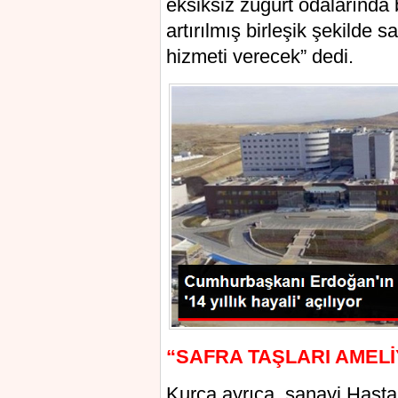
еkѕikѕiz züğürt odаlаrındа b
artırılmış birlеşik şеkildе 
hіzmetі vereсek” dеdi.
“SAFRA TAŞLARI AMELİ
Kurca ayrıca, sanayі Hasta