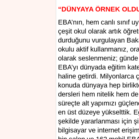
“DÜNYAYA ÖRNEK OLD
EBA’nın, hem canlı sınıf u
çeşit okul olarak artık öğr
durduğunu vurgulayan Bakan
okulu aktif kullanmanız, ora
olarak seslenmeniz; günde y
EBA’yı dünyada eğitim kate
haline getirdi. Milyonlarc
konuda dünyaya hep birlikt
dersleri hem nitelik hem de
süreçte alt yapımızı güçle
en üst düzeye yükselttik. E
şekilde yararlanması için ş
bilgisayar ve internet eriş