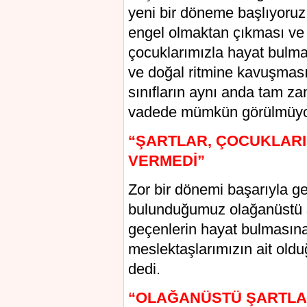
yeni bir döneme başlıyoruz.
engel olmaktan çıkması ve o
çocuklarımızla hayat bulmas
ve doğal ritmine kavuşması
sınıfların aynı anda tam z
vadede mümkün görülmüyor” 
“ŞARTLAR, ÇOCUKLARI
VERMEDİ”
Zor bir dönemi başarıyla ger
bulunduğumuz olağanüstü 
geçenlerin hayat bulmasına
meslektaşlarımızın ait old
dedi.
“OLAĞANÜSTÜ ŞARTLA