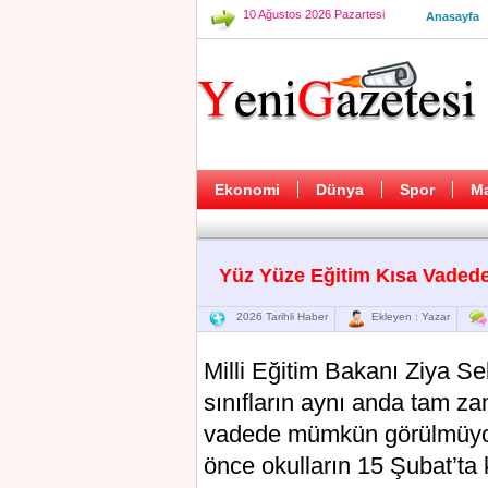
10 Ağustos 2026 Pazartesi
Anasayfa
Ekonomi
Dünya
Spor
M
Yüz Yüze Eğitim Kısa Vade
2026 Tarihli Haber
Ekleyen : Yazar
Milli Eğitim Bakanı Ziya Se
sınıfların aynı anda tam z
vadede mümkün görülmüyor
önce okulların 15 Şubat’ta 