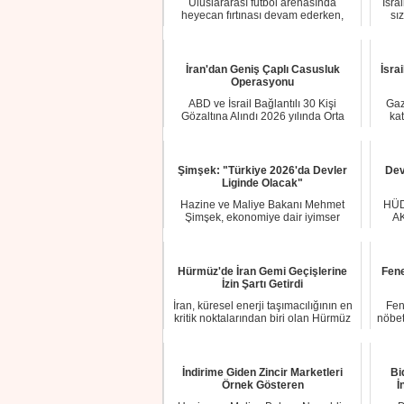
Uluslararası futbol arenasında
İsra
heyecan fırtınası devam ederken,
sız
açılış mücadeles...
İran'dan Geniş Çaplı Casusluk
İsrai
Operasyonu
ABD ve İsrail Bağlantılı 30 Kişi
Gaz
Gözaltına Alındı 2026 yılında Orta
ka
Doğu’da art...
Şimşek: "Türkiye 2026'da Devler
Dev
Liginde Olacak"
Hazine ve Maliye Bakanı Mehmet
HÜD
Şimşek, ekonomiye dair iyimser
AK
söylemlerde bulund...
Hürmüz'de İran Gemi Geçişlerine
Fen
İzin Şartı Getirdi
İran, küresel enerji taşımacılığının en
Fen
kritik noktalarından biri olan Hürmüz
nöbet
Bo...
İndirime Giden Zincir Marketleri
Bi
Örnek Gösteren
İ