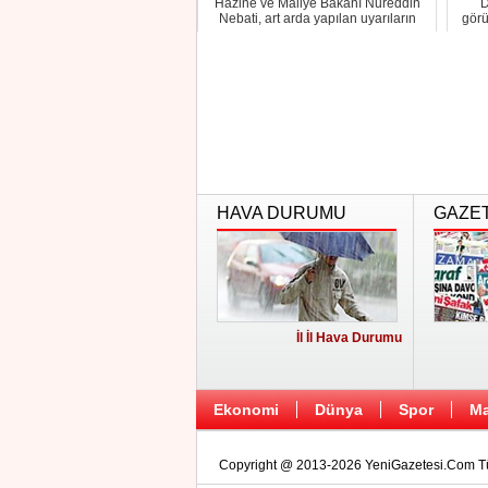
Hazine ve Maliye Bakanı Nureddin
D
Nebati, art arda yapılan uyarıların
görü
ardından sa...
HAVA DURUMU
GAZE
İl İl Hava Durumu
Ekonomi
Dünya
Spor
Ma
Copyright @ 2013-2026 YeniGazetesi.Com Tüm