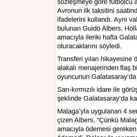
sözleşmeye göre futbolcu 
Avronun ilk taksitini saat
ifadelerini kullandı. Aynı v
bulunan Guido Albers, Hol
amacıyla ileriki hafta Gala
oturacaklarını söyledi.
Transferi yılan hikayesine 
alakalı menajerinden flaş b
oyuncunun Galatasaray’da 
Sarı-kırmızılı idare ile görü
şeklinde Galatasaray’da ka
Malaga’yla uygulanan 4 sene
çizen Albers, “Çünkü Mala
amacıyla ödemesi gereken 3