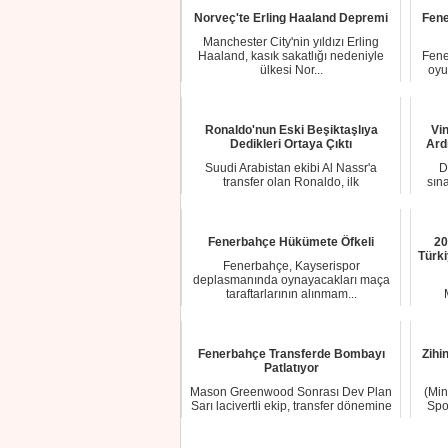
Norveç'te Erling Haaland Depremi
Fene
Manchester City'nin yıldızı Erling
Haaland, kasık sakatlığı nedeniyle
Fene
ülkesi Nor...
oyu
Ronaldo'nun Eski Beşiktaşlıya
Vi
Dedikleri Ortaya Çıktı
Ard
Suudi Arabistan ekibi Al Nassr'a
D
transfer olan Ronaldo, ilk
sın
antrenmanına çıkmada...
Fenerbahçe Hükümete Öfkeli
20
Türki
Fenerbahçe, Kayserispor
deplasmanında oynayacakları maça
taraftarlarının alınmam...
G
Fenerbahçe Transferde Bombayı
Zihin
Patlatıyor
Mason Greenwood Sonrası Dev Plan
(Min
Sarı lacivertli ekip, transfer dönemine
Spo
damga ...