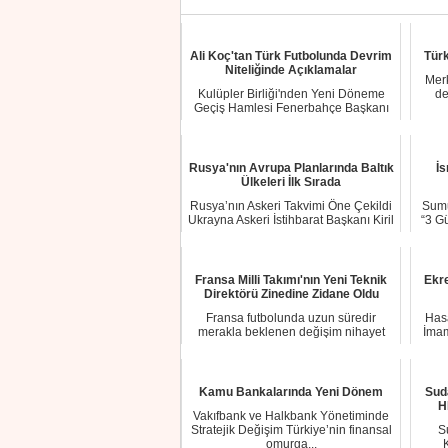
Ali Koç'tan Türk Futbolunda Devrim
Tür
Niteliğinde Açıklamalar
Mer
Kulüpler Birliği'nden Yeni Döneme
de
Geçiş Hamlesi Fenerbahçe Başkanı
ve Kulüpler ...
Rusya'nın Avrupa Planlarında Baltık
İs
Ülkeleri İlk Sırada
Rusya’nın Askeri Takvimi Öne Çekildi
Sumud
Ukrayna Askeri İstihbarat Başkanı Kiril
“3 Gü
Bu...
Fransa Milli Takımı'nın Yeni Teknik
Ekr
Direktörü Zinedine Zidane Oldu
Fransa futbolunda uzun süredir
Has
merakla beklenen değişim nihayet
İmam
gerçekleşti ve D...
Kamu Bankalarında Yeni Dönem
Sud
H
Vakıfbank ve Halkbank Yönetiminde
Stratejik Değişim Türkiye’nin finansal
S
omurga...