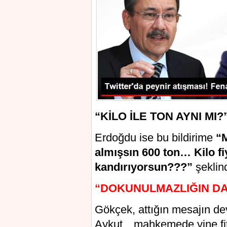
“KİLO İLE TON AYNI MI?
Erdoğdu ise bu bildirime
“M
almışsın 600 ton… Kilo fi
kandırıyorsun???”
şeklin
“DOKUNULMAZLIĞIN DA
Gökçek, attığın mesajın 
Aykut…mahkemede yine fiti