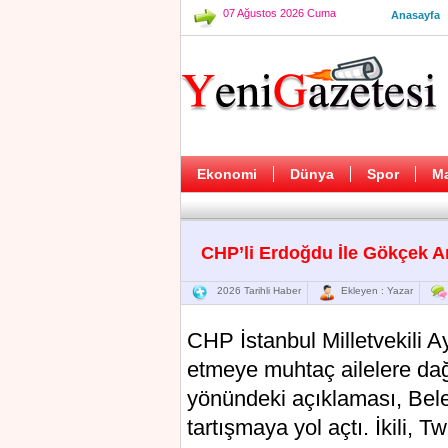
07 Ağustos 2026 Cuma
Anasayfa
Ekonomi
Dünya
Spor
M
CHP’li Erdoğdu İle Gökçek Ar
2026 Tarihli Haber
Ekleyen : Yazar
CHP İstanbul Milletvekili 
etmeye muhtaç ailelere dağı
yönündeki açıklaması, Bele
tartışmaya yol açtı. İkili, T