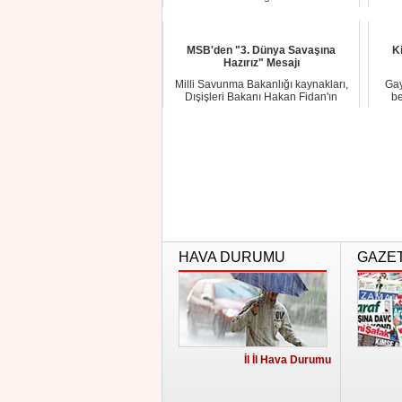
MSB'den "3. Dünya Savaşına
K
Hazırız" Mesajı
Milli Savunma Bakanlığı kaynakları,
Gay
Dışişleri Bakanı Hakan Fidan'ın
be
üçüncü dünya...
HAVA DURUMU
GAZE
İl İl Hava Durumu