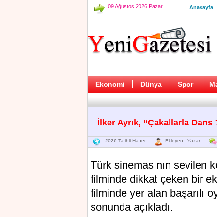
09 Ağustos 2026 Pazar
Anasayfa
Ekonomi
Dünya
Spor
M
İlker Ayrık, “Çakallarla Da
2026 Tarihli Haber
Ekleyen : Yazar
Türk sinemasının sevilen k
filminde dikkat çeken bir eksi
filminde yer alan başarılı 
sonunda açıkladı.