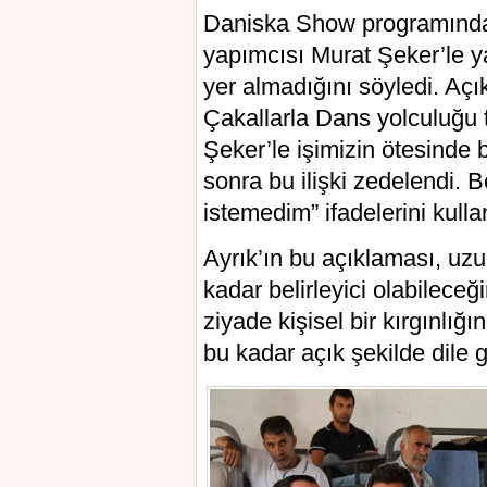
Daniska Show programında 
yapımcısı Murat Şeker’le ya
yer almadığını söyledi. Aç
Çakallarla Dans yolculuğu 
Şeker’le işimizin ötesinde 
sonra bu ilişki zedelendi. B
istemedim” ifadelerini kulla
Ayrık’ın bu açıklaması, uzun
kadar belirleyici olabilece
ziyade kişisel bir kırgınlı
bu kadar açık şekilde dile g