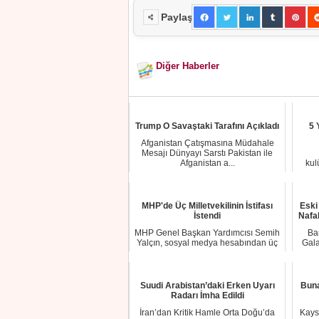
Paylaş
Diğer Haberler
Trump O Savaştaki Tarafını Açıkladı
5 
Afganistan Çatışmasına Müdahale
Mesajı Dünyayı Sarstı Pakistan ile
Afganistan a...
kul
MHP'de Üç Milletvekilinin İstifası
Eski
İstendi
Nafa
MHP Genel Başkan Yardımcısı Semih
Ba
Yalçın, sosyal medya hesabından üç
Gala
milletvekil...
Suudi Arabistan’daki Erken Uyarı
Buna
Radarı İmha Edildi
İran’dan Kritik Hamle Orta Doğu’da
Kayse