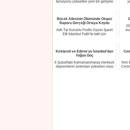
tansiyonu yükselten yeni bir gelişme
y
yaşandı...
Böcek Ailesinin Ölümünde Otopsi
G
Raporu Gerçeği Ortaya Koydu
20
Adli Tıp Kurumu Fosfin Gazını İşaret
bu
Etti İstanbul Fatih’te tatil için
konaklad...
Kırklareli ve Edirne'ye İstanbul'dan
Cem
Yoğun Göç
6 Şubat'taki Kahramanmaraş merkezli
Yeni 
depremlerin ardından yükselen olası
Cemre
İstanbul...