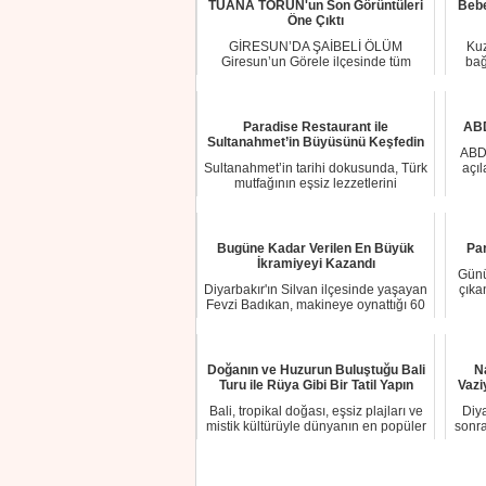
TUANA TORUN'un Son Görüntüleri
Bebe
Öne Çıktı
GİRESUN’DA ŞAİBELİ ÖLÜM
Kuz
Giresun’un Görele ilçesinde tüm
bağ
Türkiye’yi sarsan ve be...
Paradise Restaurant ile
ABD
Sultanahmet’in Büyüsünü Keşfedin
ABD'
Sultanahmet’in tarihi dokusunda, Türk
açıl
mutfağının eşsiz lezzetlerini
keşfetmek iç...
Bugüne Kadar Verilen En Büyük
Par
İkramiyeyi Kazandı
Günü
Diyarbakır'ın Silvan ilçesinde yaşayan
çıka
Fevzi Badıkan, makineye oynattığı 60
lira...
Doğanın ve Huzurun Buluştuğu Bali
N
Turu ile Rüya Gibi Bir Tatil Yapın
Vazi
Bali, tropikal doğası, eşsiz plajları ve
Diy
mistik kültürüyle dünyanın en popüler
sonra
t...