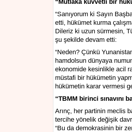
“Mutlaka kuvvetli bir hü
“Sanıyorum ki Sayın Başba
etti, hükümet kurma çalış
Dileriz ki uzun sürmesin, 
şu şekilde devam etti:
“Neden? Çünkü Yunanistan
hamdolsun dünyaya numune 
ekonomide kesinlikle acil ra
müstafi bir hükümetin yapmas
hükümetin karar vermesi ge
“TBMM birinci sınavını ba
Arınç, her partinin meclis 
tercihe yönelik değişik da
“Bu da demokrasinin bir zeng