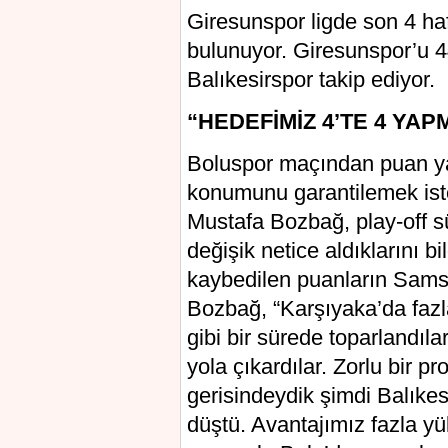
Giresunspor ligde son 4 haf
bulunuyor. Giresunspor’u 4
Balıkesirspor takip ediyor.
“HEDEFİMİZ 4’TE 4 YAP
Boluspor maçından puan ya
konumunu garantilemek is
Mustafa Bozbağ, play-off sü
değişik netice aldıklarını 
kaybedilen puanların Samsun
Bozbağ, “Karşıyaka’da fazl
gibi bir sürede toparlandı
yola çıkardılar. Zorlu bir pr
gerisindeydik şimdi Balıke
düştü. Avantajımız fazla 