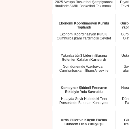
2025 Avrupa Basketbol Şampiyonası
Diyar
finalinde A Milli Basketbol Takımımız,
Fevzi
Almanya...
Ekonomi Koordinasyon Kurulu
Gurbe
Toplandı
Yapı
Ekonomi Koordinasyon Kurulu,
Gurb
Cumhurbaşkanı Yardımcısı Cevdet
Ola
Yılmaz başkanlığınd...
Yakınlaştığı 3 Liderin Başına
Usta
Gelenler Kafaları Karıştırdı
Son dönemde Azerbaycan
Say
Cumhurbaşkanı İlham Aliyev ile
ala
görüşen ve ilişkilerini ge...
Konteyner Şiddetli Fırtınanın
Hara
Etkisiyle Yola Savruldu
Hatayda Seyir Halindeki Tırın
Düny
Dorsesinde Bulunan Konteyner
Pa
Şiddetli Fırtınanın E...
Arda Güler ve Küçük Ela'nın
Gü
Gündem Olan Yürüyüşü
Tra