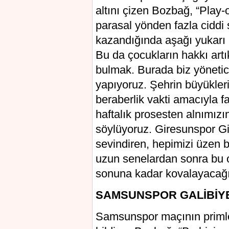
altını çizen Bozbağ, “Play-o
parasal yönden fazla ciddi 
kazandığında aşağı yukarı 
Bu da çocukların hakkı artı
bulmak. Burada biz yönetici
yapıyoruz. Şehrin büyükleri
beraberlik vakti amacıyla fak
haftalık prosesten alnımızı
söylüyoruz. Giresunspor G
sevindiren, hepimizi üzen 
uzun senelardan sonra bu o
sonuna kadar kovalayacağız”
SAMSUNSPOR GALİBİYE
Samsunspor maçının primler