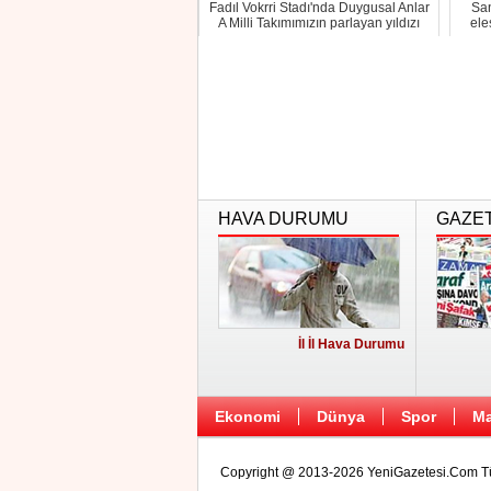
Fadıl Vokrri Stadı'nda Duygusal Anlar
San
A Milli Takımımızın parlayan yıldızı
ele
Arda...
HAVA DURUMU
GAZE
İl İl Hava Durumu
Ekonomi
Dünya
Spor
Ma
Copyright @ 2013-2026 YeniGazetesi.Com Tüm