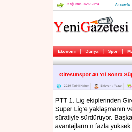
07 Ağustos 2026 Cuma
Anasayfa
Ekonomi
Dünya
Spor
M
Giresunspor 40 Yıl Sonra Sü
2026 Tarihli Haber
Ekleyen : Yazar
PTT 1. Lig ekiplerinden Gi
Süper Lig’e yaklaşmanın ve
süratiyle sürdürüyor. Başk
avantajlarının fazla yüksek