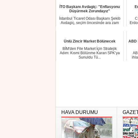
İTO Başkanı Avdagiç: "Enflasyonu
E
Düşürmek Zorundayız"
İstanbul Ticaret Odası Başkanı Şekib
C
Avdagiç, seçim öncesinde ara zam
Erdo
geleceği i...
Ünlü Zincir Market Bölünecek
ABD İ
BİM'den File Market İçin Stratejik
Adım: Kısmi Bölünme Kararı SPK’ya
ABD
Sunuldu Tü...
ihl
HAVA DURUMU
GAZE