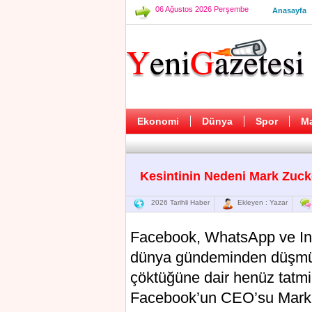
06 Ağustos 2026 Perşembe
Anasayfa
Ekonomi
Dünya
Spor
M
Kesintinin Nedeni Mark Zuck
2026 Tarihli Haber
Ekleyen : Yazar
Facebook, WhatsApp ve Ins
dünya gündeminden düşmüy
çöktüğüne dair henüz tatmi
Facebook’un CEO’su Mark Zu