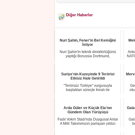
Diğer Haberler
Nuri Şahin, Fener'in Bel Kemiğini
Mel
İstiyor
Nuri Şahin'in teknik direktörlüğünü
Anka
yaptığı Borussia Dortmund,
NATO
Fenerbahçe'de baş...
Suriye'nin Kuzeyinde 9 Terörist
Merv
Etkisiz Hale Getirildi
"Terörsüz Türkiye" vurgusuyla
Ge
başlatılan süreçte İmralı ile
otu
görüşmeler devam ede...
Arda Güler ve Küçük Ela'nın
Gala
Gündem Olan Yürüyüşü
Fadıl Vokrri Stadı'nda Duygusal Anlar
Gal
A Milli Takımımızın parlayan yıldızı
b
Arda...