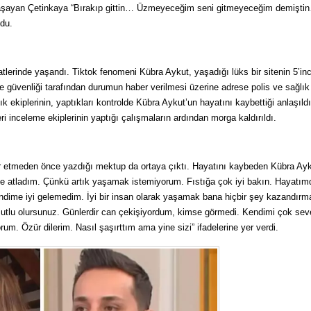
yaşayan Çetinkaya “Bırakıp gittin… Üzmeyeceğim seni gitmeyeceğim demişti
du.
tlerinde yaşandı. Tiktok fenomeni Kübra Aykut, yaşadığı lüks bir sitenin 5’inc
te güvenliği tarafından durumun haber verilmesi üzerine adrese polis ve sağlık
ık ekiplerinin, yaptıkları kontrolde Kübra Aykut’un hayatını kaybettiği anlaşıld
i inceleme ekiplerinin yaptığı çalışmaların ardından morga kaldırıldı.
 etmeden önce yazdığı mektup da ortaya çıktı. Hayatını kaybeden Kübra Ayk
e atladım. Çünkü artık yaşamak istemiyorum. Fıstığa çok iyi bakın. Hayatım
ndime iyi gelemedim. İyi bir insan olarak yaşamak bana hiçbir şey kazandırm
utlu olursunuz. Günlerdir can çekişiyordum, kimse görmedi. Kendimi çok se
m. Özür dilerim. Nasıl şaşırttım ama yine sizi” ifadelerine yer verdi.