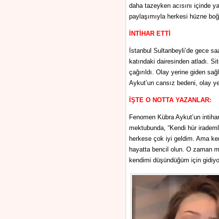
daha tazeyken acısını içinde 
paylaşımıyla herkesi hüzne boğ
İNTİHAR ETTİ
İstanbul Sultanbeyli’de gece saa
katındaki dairesinden atladı. Si
çağırıldı. Olay yerine giden sağl
Aykut’un cansız bedeni, olay yer
İŞTE O NOTTA YAZANLAR:
Fenomen Kübra Aykut’un intihar
mektubunda, “Kendi hür irademl
herkese çok iyi geldim. Ama ke
hayatta bencil olun. O zaman m
kendimi düşündüğüm için gidiyoru