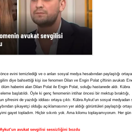
önce evini temizlediği ve o anları sosyal medya hesabından paylaştığı ortaya 
lim diye bahsettiği kişi ise fenomen Dilan ve Engin Polat çiftinin avukatı En
 ölüm haberini alan Dilan Polat ile Engin Polat, soluğu hastanede aldı. Kübra
leme başlatıldı. Öyle ki genç fenomenin intihar öncesi bir mektup bıraktığı,
n şifresini de yazdığı iddiası ortaya çıktı. Kübra Aykut’un sosyal medyadan
ybından şikayetçi olduğu açıklamasının yer aldığı görüntüleri paylaştığı ortaya
yimi gayet topladım. Hiçbir sıkıntı yok. Ama kilomu toplayamıyorum. Her gün b
ykut’un avukat sevgilisi sessizliğini bozdu