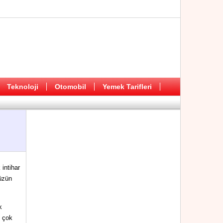
Teknoloji
Otomobil
Yemek Tarifleri
intihar
hüzün
k
ı çok