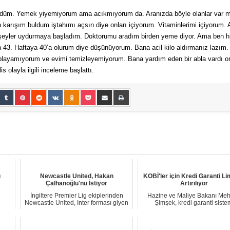
düm. Yemek yiyemiyorum ama acıkmıyorum da. Aranızda böyle olanlar var m
en karışım buldum iştahımı açsın diye onları içiyorum. Vitaminlerimi içiyorum.
e şeyler uydurmaya başladım. Doktorumu aradım birden yeme diyor. Ama ben hi
 43. Haftaya 40’a olurum diye düşünüyorum. Bana acil kilo aldırmanız lazım
playamıyorum ve evimi temizleyemiyorum. Bana yardım eden bir abla vardı o
 olayla ilgili inceleme başlattı.
ı
Newcastle United, Hakan
KOBİ'ler için Kredi Garanti Lim
Çalhanoğlu'nu İstiyor
Artırılıyor
İngiltere Premier Lig ekiplerinden
Hazine ve Maliye Bakanı Me
Newcastle United, Inter forması giyen
Şimşek, kredi garanti siste
milli f...
kapsamında KOBİ baş...