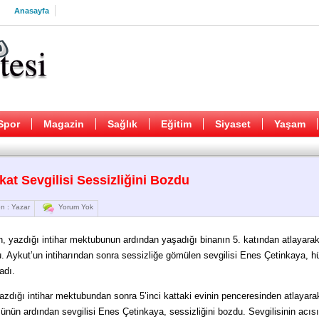
Anasayfa
Spor
Magazin
Sağlık
Eğitim
Siyaset
Yaşam
at Sevgilisi Sessizliğini Bozdu
n : Yazar
Yorum Yok
 yazdığı intihar mektubunun ardından yaşadığı binanın 5. katından atlayarak 
. Aykut’un intiharından sonra sessizliğe gömülen sevgilisi Enes Çetinkaya, 
adı.
zdığı intihar mektubundan sonra 5’inci kattaki evinin penceresinden atlayara
münün ardından sevgilisi Enes Çetinkaya, sessizliğini bozdu. Sevgilisinin acıs