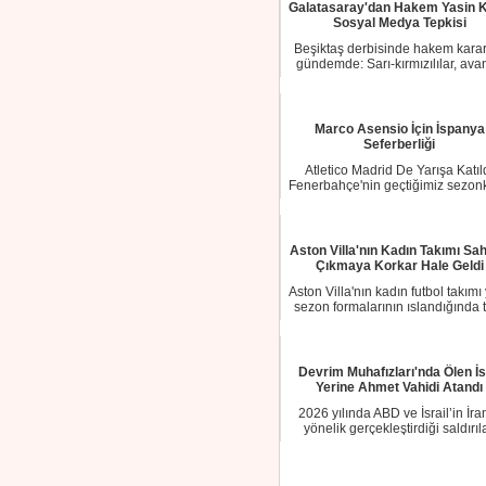
Galatasaray'dan Hakem Yasin K
Sosyal Medya Tepkisi
Beşiktaş derbisinde hakem karar
gündemde: Sarı-kırmızılılar, avan
kuralın...
Marco Asensio İçin İspanya
Seferberliği
Atletico Madrid De Yarışa Katıl
Fenerbahçe'nin geçtiğimiz sezonk
etkili o...
Aston Villa'nın Kadın Takımı Sa
Çıkmaya Korkar Hale Geldi
Aston Villa'nın kadın futbol takımı
sezon formalarının ıslandığında
vüc...
Devrim Muhafızları'nda Ölen İ
Yerine Ahmet Vahidi Atandı
2026 yılında ABD ve İsrail’in İra
yönelik gerçekleştirdiği saldırıla
ülkeni...