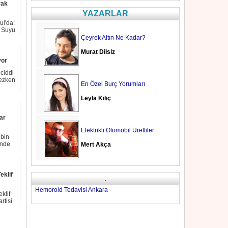
rak
YAZARLAR
ul'da:
i Suyu
Çeyrek Altın Ne Kadar?
Murat Dilsiz
yor
ciddi
mezken
En Özel Burç Yorumları
Leyla Kılıç
ar
Elektrikli Otomobil Ürettiler
 bin
ünde
Mert Akça
eklif
.
Hemoroid Tedavisi Ankara
-
klif
rtisi