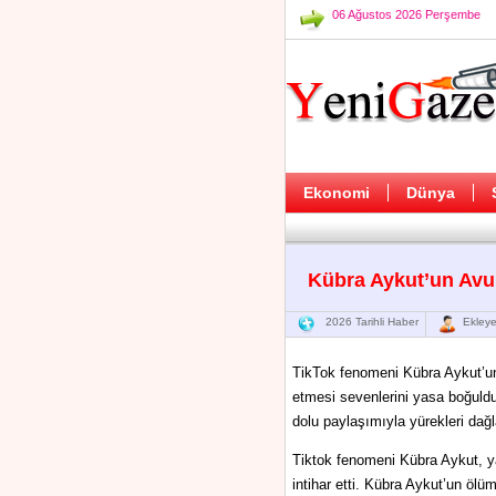
06 Ağustos 2026 Perşembe
Ekonomi
Dünya
Kübra Aykut’un Avuk
2026 Tarihli Haber
Ekleye
TikTok fenomeni Kübra Aykut’un,
etmesi sevenlerini yasa boğuldu
dolu paylaşımıyla yürekleri dağl
Tiktok fenomeni Kübra Aykut, ya
intihar etti. Kübra Aykut’un ölü