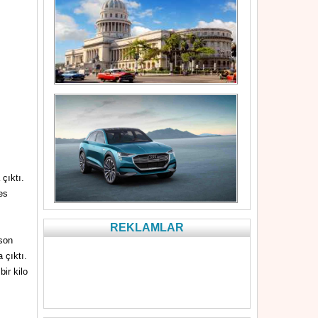
çıktı.
es
REKLAMLAR
 son
 çıktı.
ir kilo