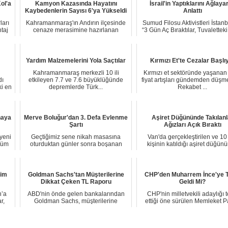
ol'a
Kamyon Kazasında Hayatını
İsrail'in Yaptıklarını Ağlaya
Kaybedenlerin Sayısı 6'ya Yükseldi
Anlattı
ları
Kahramanmaraş'ın Andırın ilçesinde
Sumud Filosu Aktivistleri İstanb
taj
cenaze merasimine hazırlanan
“3 Gün Aç Bıraktılar, Tuvalettek
kalabalığın aras...
İç...
Yardım Malzemelerini Yola Saçtılar
Kırmızı Et'te Cezalar Başlı
Kahramanmaraş merkezli 10 ili
Kırmızı et sektöründe yaşanan 
dı
etkileyen 7.7 ve 7.6 büyüklüğünde
fiyat artışları gündemden düş
i en
depremlerde Türk...
Rekabet ...
haya
Merve Boluğur'dan 3. Defa Evlenme
Aşiret Düğününde Takılanl
Şartı
Ağızları Açık Bıraktı
 yeni
Geçtiğimiz sene nikah masasına
Van'da gerçekleştirilen ve 10
 tüm
oturduktan günler sonra boşanan
kişinin katıldığı aşiret düğün
Merve Boluğur, so...
damada 10 m...
sim
Goldman Sachs'tan Müşterilerine
CHP'den Muharrem İnce'ye T
Dikkat Çeken TL Raporu
Geldi Mi?
n’a
ABD'nin önde gelen bankalarından
CHP'nin milletvekili adaylığı te
r,
Goldman Sachs, müşterilerine
ettiği öne sürülen Memleket Pa
"Türkiye (Türk lir...
Genel B...