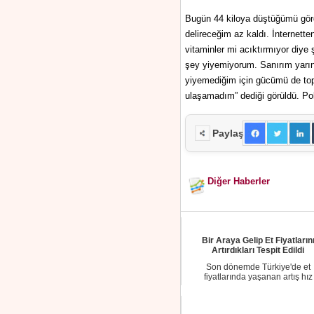
Bugün 44 kiloya düştüğümü gör
delireceğim az kaldı. İnternett
vitaminler mi acıktırmıyor diy
şey yiyemiyorum. Sanırım yarın
yiyemediğim için gücümü de to
ulaşamadım” dediği görüldü. Polis
Paylaş
Diğer Haberler
Bir Araya Gelip Et Fiyatların
Artırdıkları Tespit Edildi
Son dönemde Türkiye'de et
fiyatlarında yaşanan artış hız
kesmeden devam ederken,...