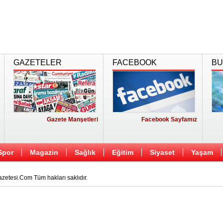
GAZETELER
FACEBOOK
BU
Gazete Manşetleri
Facebook Sayfamız
Spor
Magazin
Sağlık
Eğitim
Siyaset
Yaşam
etesi.Com Tüm hakları saklıdır.