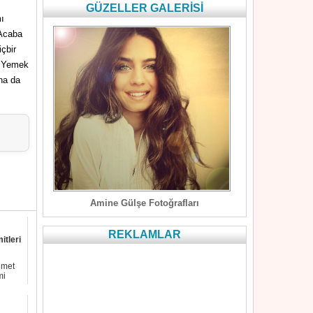
GÜZELLER GALERİSİ
ı
 Acaba
çbir
. Yemek
na da
Amine Gülşe Fotoğrafları
REKLAMLAR
itleri
hmet
mi