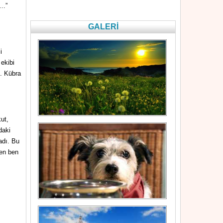
n…”
GALERİ
i
 ekibi
ı. Kübra
ut,
daki
adı. Bu
ven ben