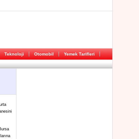
Teknoloji
Otomobil
Yemek Tarifleri
urta
anesini
Bursa
larına