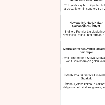
Türkiye'de sayıları milyonları bu
araç sahiplerinin senelerdir en 
şikayet...
Newcastle United, Hakan
Çalhanoğlu'nu İstiyor
İngiltere Premier Lig ekiplerind
Newcastle United, Inter forması g
milli f...
Mauro Icardi'den Ayrılık İddiala
Sert Tepki
Ayrılık Haberlerine Sosyal Medy
Yanıt Galatasaray’ın golcü yıldı
Mauro Ic...
İstanbul'da 56 Derece Hissedi
Sıcaklık
İstanbul, Afrika kökenli sıcak h
dalgasının etkisi altına girerek, a
bir ...