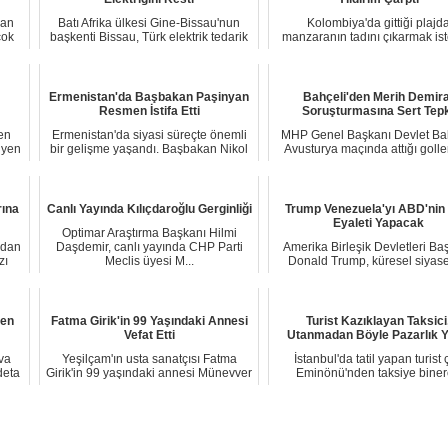
lan
Batı Afrika ülkesi Gine-Bissau'nun
Kolombiya'da gittiği plajd
çok
başkenti Bissau, Türk elektrik tedarik
manzaranın tadını çıkarmak is
şirket...
genç kadın, yıldı...
Ermenistan'da Başbakan Paşinyan
Bahçeli'den Merih Demira
Resmen İstifa Etti
Soruşturmasına Sert Tepk
en
Ermenistan'da siyasi süreçte önemli
MHP Genel Başkanı Devlet Bah
iyen
bir gelişme yaşandı. Başbakan Nikol
Avusturya maçında attığı goll
Paşinyan...
sonra bozku...
rına
Canlı Yayında Kılıçdaroğlu Gerginliği
Trump Venezuela'yı ABD'nin 
Eyaleti Yapacak
Optimar Araştırma Başkanı Hilmi
adan
Daşdemir, canlı yayında CHP Parti
Amerika Birleşik Devletleri Ba
zı
Meclis üyesi M...
Donald Trump, küresel siyase
enerji deng...
len
Fatma Girik'in 99 Yaşındaki Annesi
Turist Kazıklayan Taksici
Vefat Etti
Utanmadan Böyle Pazarlık Y
ava
Yeşilçam'ın usta sanatçısı Fatma
İstanbul'da tatil yapan turist çi
deta
Girik'in 99 yaşındaki annesi Münevver
Eminönü'nden taksiye bine
Ukav, Kov...
Mecidiyeköy'e ...