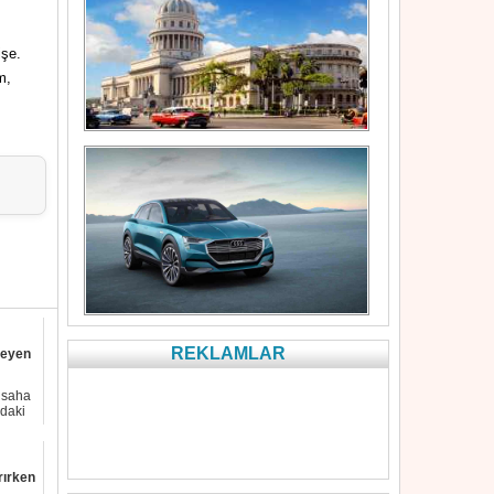
işe.
m,
REKLAMLAR
meyen
 saha
daki
rırken