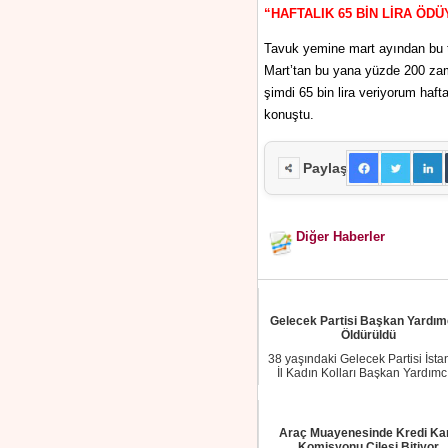
“HAFTALIK 65 BİN LİRA ÖD
Tavuk yemine mart ayından bu t
Mart’tan bu yana yüzde 200 zam
şimdi 65 bin lira veriyorum haft
konuştu.
Paylaş
Diğer Haberler
Gelecek Partisi Başkan Yardım
Öldürüldü
38 yaşındaki Gelecek Partisi İsta
İl Kadın Kolları Başkan Yardımc
Emine E...
Araç Muayenesinde Kredi Kar
Komisyonu Çilesi Bitiyor