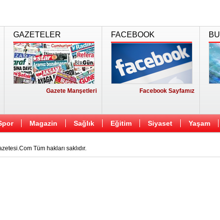
GAZETELER
FACEBOOK
BU
Gazete Manşetleri
Facebook Sayfamız
Spor
Magazin
Sağlık
Eğitim
Siyaset
Yaşam
etesi.Com Tüm hakları saklıdır.