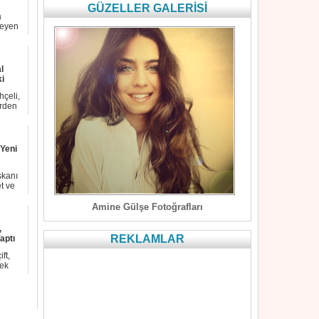
GÜZELLER GALERİSİ
a
teyen
l
i
çeli,
erden
Yeni
şkanı
t ve
Amine Gülşe Fotoğrafları
,
REKLAMLAR
aptı
ft,
rek