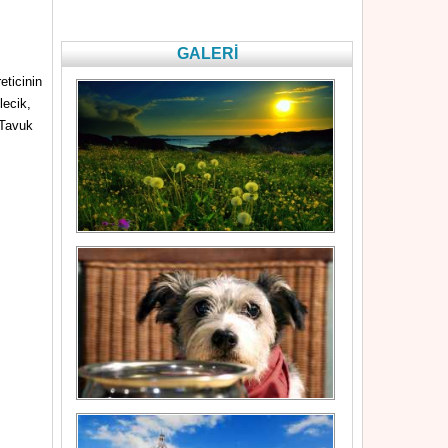
GALERİ
ticinin
lecik,
 Tavuk