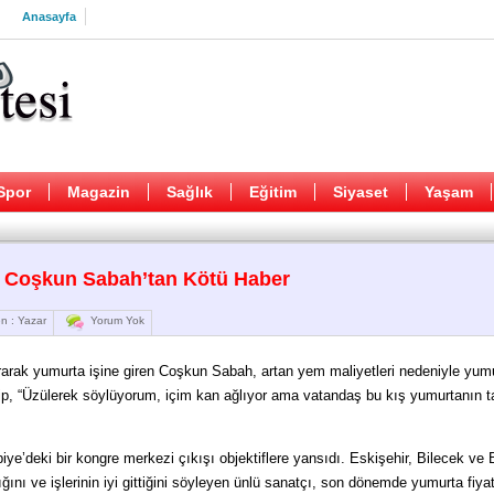
Anasayfa
Spor
Magazin
Sağlık
Eğitim
Siyaset
Yaşam
an Coşkun Sabah’tan Kötü Haber
n : Yazar
Yorum Yok
 kurarak yumurta işine giren Coşkun Sabah, artan yem maliyetleri nedeniyle yum
yip, “Üzülerek söylüyorum, içim kan ağlıyor ama vatandaş bu kış yumurtanın t
.
e’deki bir kongre merkezi çıkışı objektiflere yansıdı. Eskişehir, Bilecek ve 
ığını ve işlerinin iyi gittiğini söyleyen ünlü sanatçı, son dönemde yumurta fiyat