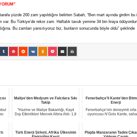
ÜYORUM”
arafa yüzde 200 zam yapıldığını belirten Sabah, “Ben mart ayında girdim bu 
 var. Bu Türkiye’de rekor zam. Haftalık tavuk yemine 34 bin liraya ödüyordu
alığına. Bu zamları yansıtıyoruz biz, bunların sonucunda böyle oldu” şeklinde
cısı
Maliye'den Medyum ve Falcılara Sıkı
Fenerbahçe'li Kante'den Bit
Takip
Enerji
nbul
"Hazine ve Maliye Bakanlığı, Kayıt
Fenerbahçe’nin deneyimli orta
ısı
Dışı Etkinlikleri Mercek Altına Aldı: 1,8
oyuncusu N’Golo Kante, saha
Mil...
etkisini bir ...
tı
Türk Enerji Şirketi, Afrika Ülkesinin
Plajda Manzaranın Tadını Çıka
Elektriğini Kesti
Yıldırım Çarptı