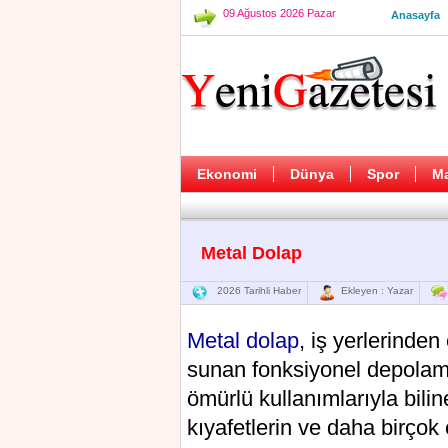
09 Ağustos 2026 Pazar
Anasayfa
Ekonomi
Dünya
Spor
M
Metal Dolap
2026 Tarihli Haber
Ekleyen : Yazar
Metal dolap
, iş yerlerinden
sunan fonksiyonel depolama
ömürlü kullanımlarıyla bilin
kıyafetlerin ve daha birçok