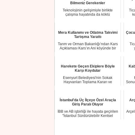
Bilmeniz Gerekenler
Teknolojinin gelişimiyle birlikte
Tic
çalışma hayatında da köklü
k
değişiklikler meyda...
Mera Kullanımı ve Otlatma Takvimi
Çocuk
Tartışma Yarattı
Tarım ve Orman Bakanlığı’ndan Kars
Tic
Açıklaması Kars’ın Ani köyünde bir
üreticini...
Harekete Geçen Ekiplere Böyle
Kab
Karşı Koydular
Esenyurt Belediyesi'nin Sokak
Hayvanları Toplama Kararı ve
Sonuç
Hayvanseverlerin Tepk...
İstanbul'da Üç İlçeye Özel Araçla
Arç
Giriş Paralı Oluyor
İBB ve AB işbirliği ile hayata geçirilen
Arçel
"İstanbul Sürdürülebilir Kentsel
Ulaşım...