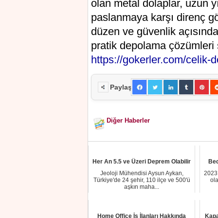
olan metal dolaplar, uzun yı
paslanmaya karşı direnç gös
düzen ve güvenlik açısından
pratik depolama çözümleri su
https://gokerler.com/celik-d
Paylaş
Diğer Haberler
Her An 5.5 ve Üzeri Deprem Olabilir
Bed
Jeoloji Mühendisi Aysun Aykan,
2023 
Türkiye'de 24 şehir, 110 ilçe ve 500'ü
ola
aşkın maha...
Home Office İş İlanları Hakkında
Kapa